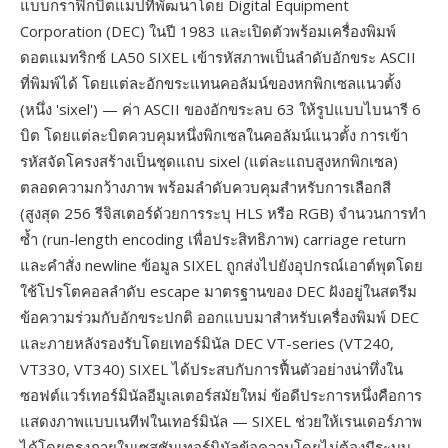
แบบกราฟิกบิตแมปที่พัฒนาโดย Digital Equipment
Corporation (DEC) ในปี 1983 และเปิดตัวพร้อมเครื่องพิมพ์
ดอตแมทริกซ์ LA50 SIXEL เข้ารหัสภาพเป็นลำดับอักขระ ASCII
ที่พิมพ์ได้ โดยแต่ละอักขระแทนคอลัมน์ของหกพิกเซลแนวตั้ง
(หนึ่ง 'sixel') — ค่า ASCII ของอักขระลบ 63 ให้รูปแบบไบนารี 6
บิต โดยแต่ละบิตควบคุมหนึ่งพิกเซลในคอลัมน์แนวตั้ง การเข้า
รหัสจัดโครงสร้างเป็นชุดแถบ sixel (แต่ละแถบสูงหกพิกเซล)
ตลอดความกว้างภาพ พร้อมลำดับควบคุมสำหรับการเลือกสี
(สูงสุด 256 รีจิสเตอร์ด้วยการระบุ HLS หรือ RGB) จำนวนการทำ
ซ้ำ (run-length encoding เพื่อประสิทธิภาพ) carriage return
และคำสั่ง newline ข้อมูล SIXEL ถูกส่งไปยังอุปกรณ์เอาต์พุตโดย
ใช้โปรโตคอลลำดับ escape มาตรฐานของ DEC ฝังอยู่ในสตรีม
ข้อความร่วมกับอักขระปกติ ออกแบบมาสำหรับเครื่องพิมพ์ DEC
และภายหลังรองรับโดยเทอร์มินัล DEC VT-series (VT240,
VT330, VT340) SIXEL ได้ประสบกับการฟื้นตัวอย่างน่าทึ่งใน
ซอฟต์แวร์เทอร์มินัลอีมูเลเตอร์สมัยใหม่ ข้อดีประการหนึ่งคือการ
แสดงภาพแบบเนทีฟในเทอร์มินัล — SIXEL ช่วยให้เรนเดอร์ภาพ
ได้โดยตรงภายในเซสชันเทอร์มินัลข้อความโดยไม่ต้องมีระบบ