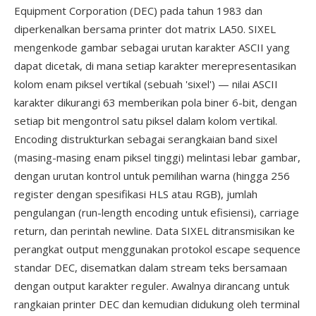
Equipment Corporation (DEC) pada tahun 1983 dan
diperkenalkan bersama printer dot matrix LA50. SIXEL
mengenkode gambar sebagai urutan karakter ASCII yang
dapat dicetak, di mana setiap karakter merepresentasikan
kolom enam piksel vertikal (sebuah 'sixel') — nilai ASCII
karakter dikurangi 63 memberikan pola biner 6-bit, dengan
setiap bit mengontrol satu piksel dalam kolom vertikal.
Encoding distrukturkan sebagai serangkaian band sixel
(masing-masing enam piksel tinggi) melintasi lebar gambar,
dengan urutan kontrol untuk pemilihan warna (hingga 256
register dengan spesifikasi HLS atau RGB), jumlah
pengulangan (run-length encoding untuk efisiensi), carriage
return, dan perintah newline. Data SIXEL ditransmisikan ke
perangkat output menggunakan protokol escape sequence
standar DEC, disematkan dalam stream teks bersamaan
dengan output karakter reguler. Awalnya dirancang untuk
rangkaian printer DEC dan kemudian didukung oleh terminal