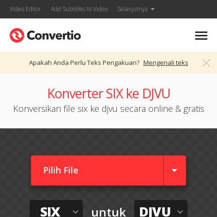
Video Editor
Add Subtitles to Video
Selanjutnya
Apakah Anda Perlu Teks Pengakuan?
Mengenali teks
Konverter SIX ke DJVU
Konversikan file six ke djvu secara online & gratis
Pilih File
SIX
DJVU
untuk