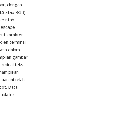
bar, dengan
HLS atau RGB),
perintah
l escape
ut karakter
oleh terminal
iasa dalam
ampilan gambar
erminal teks
nampilkan
uan ini telah
oot. Data
emulator