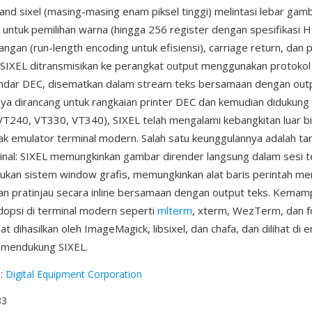
and sixel (masing-masing enam piksel tinggi) melintasi lebar gam
l untuk pemilihan warna (hingga 256 register dengan spesifikasi 
ngan (run-length encoding untuk efisiensi), carriage return, dan 
 SIXEL ditransmisikan ke perangkat output menggunakan protoko
ndar DEC, disematkan dalam stream teks bersamaan dengan outp
nya dirancang untuk rangkaian printer DEC dan kemudian didukung 
VT240, VT330, VT340), SIXEL telah mengalami kebangkitan luar b
ak emulator terminal modern. Salah satu keunggulannya adalah t
minal: SIXEL memungkinkan gambar dirender langsung dalam sesi t
kan sistem window grafis, memungkinkan alat baris perintah me
 dan pratinjau secara inline bersamaan dengan output teks. Kemamp
opsi di terminal modern seperti
mlterm
, xterm, WezTerm, dan f
t dihasilkan oleh ImageMagick, libsixel, dan chafa, dan dilihat di 
g mendukung SIXEL.
g
:
Digital Equipment Corporation
83