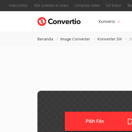
Video Editor
Add Subtitles to Video
Compress Video
GIF Editor
Te
Konversi
Beranda
Image Converter
Konverter SIX
S
Pilih File