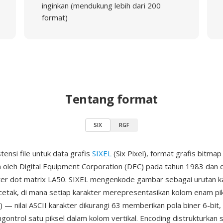
inginkan (mendukung lebih dari 200
format)
Tentang format
SIX
RGF
tensi file untuk data grafis
SIXEL
(Six Pixel), format grafis bitma
oleh Digital Equipment Corporation (DEC) pada tahun 1983 dan 
er dot matrix LA50. SIXEL mengenkode gambar sebagai urutan ka
cetak, di mana setiap karakter merepresentasikan kolom enam piks
') — nilai ASCII karakter dikurangi 63 memberikan pola biner 6-bit
ngontrol satu piksel dalam kolom vertikal. Encoding distrukturkan 