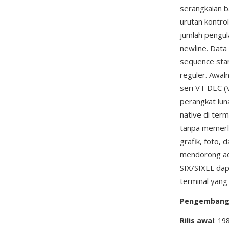
serangkaian b
urutan kontro
jumlah pengula
newline. Data
sequence sta
reguler. Awal
seri VT DEC (
perangkat lun
native di ter
tanpa memerlu
grafik, foto,
mendorong ad
SIX/SIXEL dapa
terminal yan
Pengemban
Rilis awal
: 19