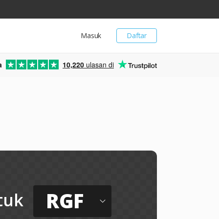
Masuk
Daftar
a
10,220
ulasan di
RGF
tuk