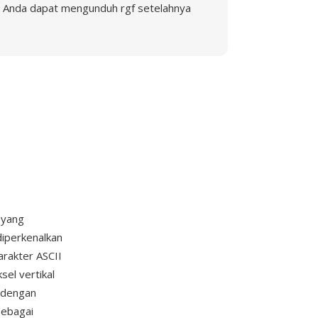
Anda dapat mengunduh rgf setelahnya
p yang
diperkenalkan
rakter ASCII
el vertikal
, dengan
sebagai