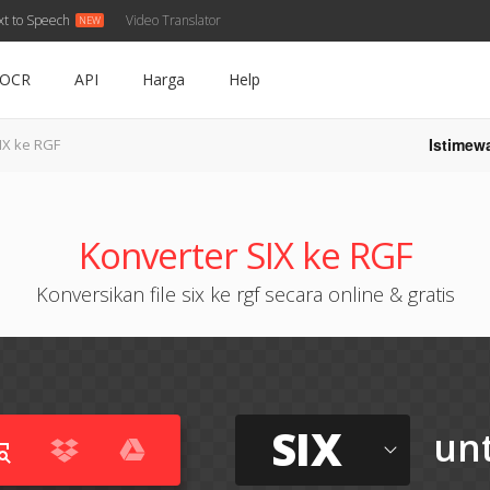
xt to Speech
Video Translator
OCR
API
Harga
Help
Istimew
IX ke RGF
Konverter SIX ke RGF
Konversikan file six ke rgf secara online & gratis
SIX
un