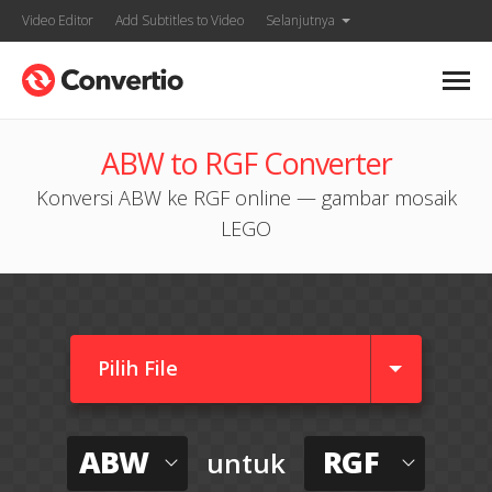
Video Editor
Add Subtitles to Video
Selanjutnya
ABW to RGF Converter
Konversi ABW ke RGF online — gambar mosaik
LEGO
Pilih File
ABW
RGF
untuk