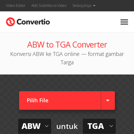
Video Editor
Add Subtitles to Video
Selanjutnya
ABW to TGA Converter
Konversi ABW ke TGA online — format gambar
Targa
Pilih File
ABW
TGA
untuk