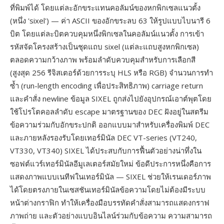
ที่พิมพ์ได้ โดยแต่ละอักขระแทนคอลัมน์ของหกพิกเซลแนวตั้ง
(หนึ่ง 'sixel') — ค่า ASCII ของอักขระลบ 63 ให้รูปแบบไบนารี 6
บิต โดยแต่ละบิตควบคุมหนึ่งพิกเซลในคอลัมน์แนวตั้ง การเข้า
รหัสจัดโครงสร้างเป็นชุดแถบ sixel (แต่ละแถบสูงหกพิกเซล)
ตลอดความกว้างภาพ พร้อมลำดับควบคุมสำหรับการเลือกสี
(สูงสุด 256 รีจิสเตอร์ด้วยการระบุ HLS หรือ RGB) จำนวนการทำ
ซ้ำ (run-length encoding เพื่อประสิทธิภาพ) carriage return
และคำสั่ง newline ข้อมูล SIXEL ถูกส่งไปยังอุปกรณ์เอาต์พุตโดย
ใช้โปรโตคอลลำดับ escape มาตรฐานของ DEC ฝังอยู่ในสตรีม
ข้อความร่วมกับอักขระปกติ ออกแบบมาสำหรับเครื่องพิมพ์ DEC
และภายหลังรองรับโดยเทอร์มินัล DEC VT-series (VT240,
VT330, VT340) SIXEL ได้ประสบกับการฟื้นตัวอย่างน่าทึ่งใน
ซอฟต์แวร์เทอร์มินัลอีมูเลเตอร์สมัยใหม่ ข้อดีประการหนึ่งคือการ
แสดงภาพแบบเนทีฟในเทอร์มินัล — SIXEL ช่วยให้เรนเดอร์ภาพ
ได้โดยตรงภายในเซสชันเทอร์มินัลข้อความโดยไม่ต้องมีระบบ
หน้าต่างกราฟิก ทำให้เครื่องมือบรรทัดคำสั่งสามารถแสดงกราฟ
ภาพถ่าย และตัวอย่างแบบอินไลน์ร่วมกับข้อความ ความสามารถ