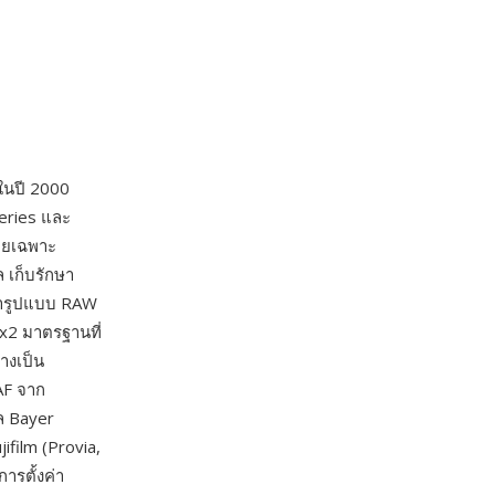
ในปี 2000
series และ
โดยเฉพาะ
 เก็บรักษา
รดารูปแบบ RAW
2x2 มาตรฐานที่
่างเป็น
RAF จาก
ล Bayer
ifilm (Provia,
ารตั้งค่า