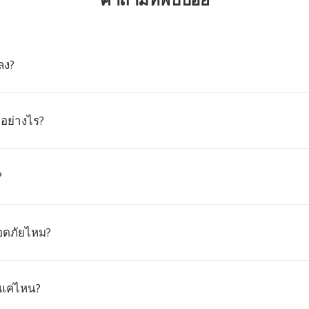
ลง?
อย่างไร?
?
อดภัยไหม?
แค่ไหน?