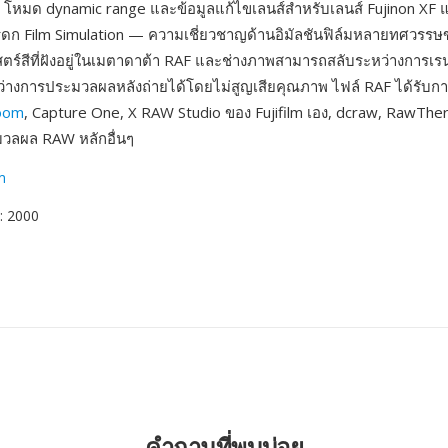
 โหมด dynamic range และข้อมูลแก้ไขเลนส์สำหรับเลนส์ Fujinon XF แ
มรดก Film Simulation — ความเชี่ยวชาญด้านอิมัลชันฟิล์มหลายทศวรรษขอ
ตร์สีที่ฝังอยู่ในเมตาดาต้า RAF และช่างภาพสามารถสลับระหว่างการเร
หว่างการประมวลผลหลังถ่ายได้โดยไม่สูญเสียคุณภาพ ไฟล์ RAF ได้รับก
room
, Capture One, X RAW Studio ของ Fujifilm เอง, dcraw, RawTh
ลผล RAW หลักอื่นๆ
lm
: 2000
คำถามที่พบบ่อย