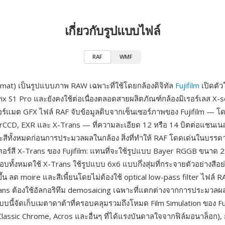
เกี่ยวกับรูปแบบไฟล์
RAF
WMF
at) เป็นรูปแบบภาพ RAW เฉพาะที่ใช้โดยกล้องดิจิทัล
Fujifilm
เปิดตัว
Pix S1 Pro และยังคงใช้ต่อเนื่องตลอดสายผลิตภัณฑ์กล้องมิเรอร์เลส X-
ร์แมต GFX ไฟล์ RAF จับข้อมูลดิบจากเซ็นเซอร์ภาพของ Fujifilm — 
erCCD, EXR และ X-Trans — ที่ความละเอียด 12 หรือ 14 บิตต่อแชนเนล
ะสีทั้งหมดก่อนการประมวลผลในกล้อง สิ่งที่ทำให้ RAF โดดเด่นในบร
ลเตอร์สี X-Trans ของ Fujifilm: แทนที่จะใช้รูปแบบ Bayer RGGB ขนาด 
เกือบทั้งหมดใช้ X-Trans ใช้รูปแบบ 6x6 แบบกึ่งสุ่มที่กระจายตัวอย่างสีอย
น ลด moire และสีเพี้ยนโดยไม่ต้องใช้ optical low-pass filter ไฟล์ 
rans ต้องใช้อัลกอริทึม demosaicing เฉพาะที่แตกต่างจากการประมวลผ
บนี้จัดเก็บเมตาดาต้าที่ครอบคลุมรวมถึงโหมด Film Simulation ของ Fuj
 Classic Chrome, Acros และอื่นๆ ที่ได้แรงบันดาลใจจากฟิล์มอนาล็อก), ก