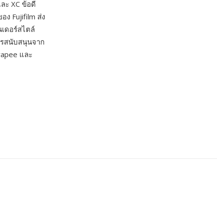
ละ XC ข้อดี
ง Fujifilm ส่ง
นเดอร์สไตล์
ารสนับสนุนจาก
erapee และ