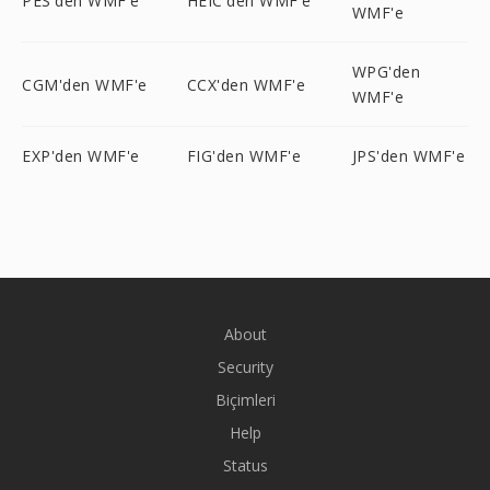
PES'den WMF'e
HEIC'den WMF'e
WMF'e
WPG'den
CGM'den WMF'e
CCX'den WMF'e
WMF'e
EXP'den WMF'e
FIG'den WMF'e
JPS'den WMF'e
About
Security
Biçimleri
Help
Status