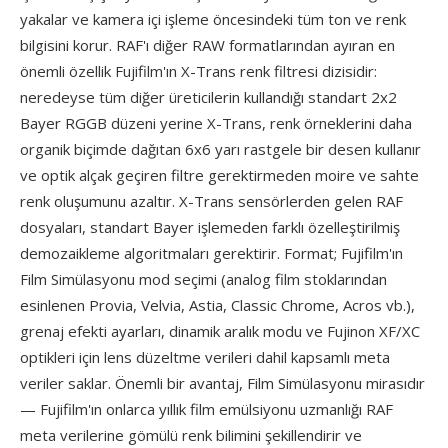
yakalar ve kamera içi işleme öncesindeki tüm ton ve renk
bilgisini korur. RAF'ı diğer RAW formatlarından ayıran en
önemli özellik Fujifilm'ın X-Trans renk filtresi dizisidir:
neredeyse tüm diğer üreticilerin kullandığı standart 2x2
Bayer RGGB düzeni yerine X-Trans, renk örneklerini daha
organik biçimde dağıtan 6x6 yarı rastgele bir desen kullanır
ve optik alçak geçiren filtre gerektirmeden moire ve sahte
renk oluşumunu azaltır. X-Trans sensörlerden gelen RAF
dosyaları, standart Bayer işlemeden farklı özelleştirilmiş
demozaikleme algoritmaları gerektirir. Format; Fujifilm'ın
Film Simülasyonu mod seçimi (analog film stoklarından
esinlenen Provia, Velvia, Astia, Classic Chrome, Acros vb.),
grenaj efekti ayarları, dinamik aralık modu ve Fujinon XF/XC
optikleri için lens düzeltme verileri dahil kapsamlı meta
veriler saklar. Önemli bir avantaj, Film Simülasyonu mirasıdır
— Fujifilm'ın onlarca yıllık film emülsiyonu uzmanlığı RAF
meta verilerine gömülü renk bilimini şekillendirir ve