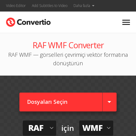
Video Editor
Add Subtitles to Video
Daha fazla
RAF WMF Converter
RAF WMF — görselleri çevrimiçi vektör formatına
dönüştürün
Dosyaları Seçin
RAF
WMF
için