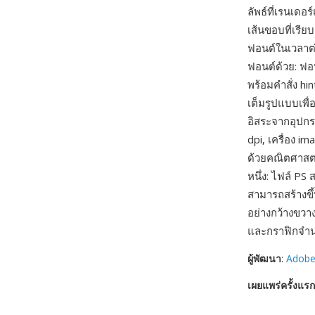
ลัพธ์ที่เรนเดอร
เส้นขอบที่เรี
ฟอนต์ในเวลาต่
ฟอนต์ด้วย: ฟอ
พร้อมคำสั่ง h
เต็มรูปแบบเพื
อิสระจากอุปกรณ
dpi, เครื่อง i
ด้วยคณิตศาสตร
หนึ่ง: ไฟล์ P
สามารถสร้างขึ
อย่างกว้างขวา
และกราฟิกจำ
ผู้พัฒนา
:
Adobe
เผยแพร่ครั้งแรก