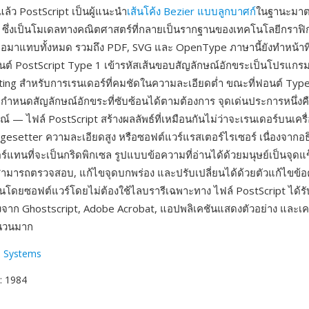
์แล้ว PostScript เป็นผู้แนะนำ
เส้นโค้ง Bezier แบบลูกบาศก์
ในฐานะมาต
ยบ ซึ่งเป็นโมเดลทางคณิตศาสตร์ที่กลายเป็นรากฐานของเทคโนโลยีกราฟิ
อมาแทบทั้งหมด รวมถึง PDF, SVG และ OpenType ภาษานี้ยังทำหน้าที
นต์ PostScript Type 1 เข้ารหัสเส้นขอบสัญลักษณ์อักขระเป็นโปรแกรม
inting สำหรับการเรนเดอร์ที่คมชัดในความละเอียดต่ำ ขณะที่ฟอนต์ Typ
่อกำหนดสัญลักษณ์อักขระที่ซับซ้อนได้ตามต้องการ จุดเด่นประการหนึ่ง
์ — ไฟล์ PostScript สร้างผลลัพธ์ที่เหมือนกันไม่ว่าจะเรนเดอร์บนเครื
magesetter ความละเอียดสูง หรือซอฟต์แวร์แรสเตอร์ไรเซอร์ เนื่องจากอธ
์แทนที่จะเป็นกริดพิกเซล รูปแบบข้อความที่อ่านได้ด้วยมนุษย์เป็นจุดแ
S สามารถตรวจสอบ, แก้ไขจุดบกพร่อง และปรับเปลี่ยนได้ด้วยตัวแก้ไขข
้นโดยซอฟต์แวร์โดยไม่ต้องใช้ไลบรารีเฉพาะทาง ไฟล์ PostScript ได้ร
งจาก Ghostscript, Adobe Acrobat, แอปพลิเคชันแสดงตัวอย่าง และเครื่อ
นวนมาก
 Systems
: 1984