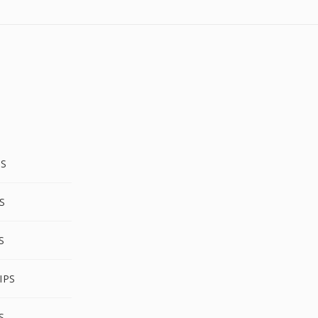
PS
PS
S
IPS
S