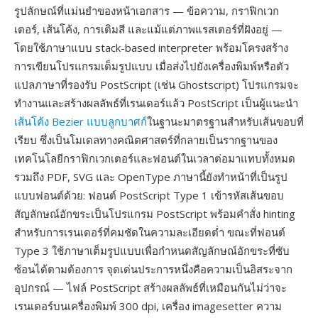
รูปลักษณ์ที่แม่นยำของหน้าเอกสาร — ข้อความ, กราฟิกเวก
เตอร์, เส้นโค้ง, การเติมสี และแม้แต่ภาพแรสเตอร์ที่ฝังอยู่ —
โดยใช้ภาษาแบบ stack-based interpreter พร้อมโครงสร้าง
การเขียนโปรแกรมเต็มรูปแบบ เมื่อส่งไปยังเครื่องพิมพ์หรือตัว
แปลภาษาที่รองรับ PostScript (เช่น Ghostscript) โปรแกรมจะ
ทำงานและสร้างผลลัพธ์ที่เรนเดอร์แล้ว PostScript เป็นผู้แนะนำ
เส้นโค้ง Bezier แบบลูกบาศก์
ในฐานะมาตรฐานสำหรับเส้นขอบที่
เรียบ ซึ่งเป็นโมเดลทางคณิตศาสตร์ที่กลายเป็นรากฐานของ
เทคโนโลยีกราฟิกเวกเตอร์และฟอนต์ในเวลาต่อมาแทบทั้งหมด
รวมถึง PDF, SVG และ OpenType ภาษานี้ยังทำหน้าที่เป็นรูป
แบบฟอนต์ด้วย: ฟอนต์ PostScript Type 1 เข้ารหัสเส้นขอบ
สัญลักษณ์อักขระเป็นโปรแกรม PostScript พร้อมคำสั่ง hinting
สำหรับการเรนเดอร์ที่คมชัดในความละเอียดต่ำ ขณะที่ฟอนต์
Type 3 ใช้ภาษาเต็มรูปแบบเพื่อกำหนดสัญลักษณ์อักขระที่ซับ
ซ้อนได้ตามต้องการ จุดเด่นประการหนึ่งคือความเป็นอิสระจาก
อุปกรณ์ — ไฟล์ PostScript สร้างผลลัพธ์ที่เหมือนกันไม่ว่าจะ
เรนเดอร์บนเครื่องพิมพ์ 300 dpi, เครื่อง imagesetter ความ