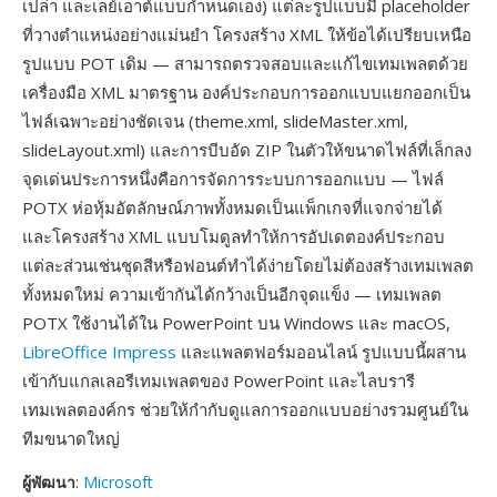
เปล่า และเลย์เอาต์แบบกำหนดเอง) แต่ละรูปแบบมี placeholder
ที่วางตำแหน่งอย่างแม่นยำ โครงสร้าง XML ให้ข้อได้เปรียบเหนือ
รูปแบบ POT เดิม — สามารถตรวจสอบและแก้ไขเทมเพลตด้วย
เครื่องมือ XML มาตรฐาน องค์ประกอบการออกแบบแยกออกเป็น
ไฟล์เฉพาะอย่างชัดเจน (theme.xml, slideMaster.xml,
slideLayout.xml) และการบีบอัด ZIP ในตัวให้ขนาดไฟล์ที่เล็กลง
จุดเด่นประการหนึ่งคือการจัดการระบบการออกแบบ — ไฟล์
POTX ห่อหุ้มอัตลักษณ์ภาพทั้งหมดเป็นแพ็กเกจที่แจกจ่ายได้
และโครงสร้าง XML แบบโมดูลทำให้การอัปเดตองค์ประกอบ
แต่ละส่วนเช่นชุดสีหรือฟอนต์ทำได้ง่ายโดยไม่ต้องสร้างเทมเพลต
ทั้งหมดใหม่ ความเข้ากันได้กว้างเป็นอีกจุดแข็ง — เทมเพลต
POTX ใช้งานได้ใน PowerPoint บน Windows และ macOS,
LibreOffice Impress
และแพลตฟอร์มออนไลน์ รูปแบบนี้ผสาน
เข้ากับแกลเลอรีเทมเพลตของ PowerPoint และไลบรารี
เทมเพลตองค์กร ช่วยให้กำกับดูแลการออกแบบอย่างรวมศูนย์ใน
ทีมขนาดใหญ่
ผู้พัฒนา
:
Microsoft