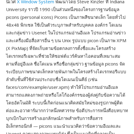
นิเวศ
X Window System
พัฒนาโดย Steve Kinzler ที่ Indiana
University ราวปี 1990 เป็นส่วนหนึ่งของโครงการฐานข้อมูล
picons (personal icons) Picons เป็นภาพสีขนาดเล็ก โดยทั่วไป
48x48 พิกเซล ใช้เป็นตัวระบุภาพสำหรับบุคคล องค์กร โดเมน
และกลุ่มข่าว Usenet ในโปรแกรมอ่านอีเมล โปรแกรมอ่านข่าว
และเครื่องมือสื่อสารอื่น ๆ บน Unix รูปแบบ picon เป็นภาพ XPM
(X PixMap) ที่จัดเก็บตามข้อตกลงการตั้งชื่อและโครงสร้าง
ไดเรกทอรีเฉพาะที่ช่วยให้ซอฟต์แวร์ค้นหาไอคอนที่เหมาะสม
ตามที่อยู่อีเมล ชื่อโดเมน หรือชื่อกลุ่มข่าว ฐานข้อมูล picons จัด
ระเบียบภาพขนาดเล็กหลายพันภาพในโครงสร้างไดเรกทอรีแบบ
ลำดับชั้นที่ใช้ส่วนประกอบชื่อโดเมนเป็นคีย์ (เช่น
faces/com/example/user.xpm) ทำให้โปรแกรมอ่านอีเมล
สามารถแสดงภาพถ่ายหรือโลโก้องค์กรของผู้ส่งคู่กับข้อความได้
โดยอัตโนมัติ ระบบนี้เกิดก่อนแนวคิดสมัยใหม่ของรูปภาพผู้ติด
ต่อและอวาตาร์มากกว่าหนึ่งทศวรรษ ข้อดีประการหนึ่งคือบทบาท
บุกเบิกในการสร้างเอกลักษณ์ภาพสำหรับการสื่อสาร
อิเล็กทรอนิกส์ — picons แนะนำแนวคิดว่าข้อความอีเมลและ
Usenet ควรแสดงภาพแทนผู้ส่ง ซึ่งเป็นแนวคิดที่กลายเป็น