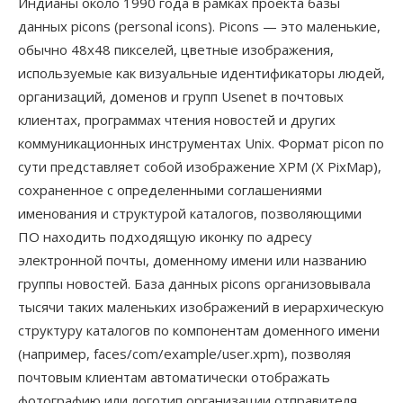
Индианы около 1990 года в рамках проекта базы
данных picons (personal icons). Picons — это маленькие,
обычно 48x48 пикселей, цветные изображения,
используемые как визуальные идентификаторы людей,
организаций, доменов и групп Usenet в почтовых
клиентах, программах чтения новостей и других
коммуникационных инструментах Unix. Формат picon по
сути представляет собой изображение XPM (X PixMap),
сохраненное с определенными соглашениями
именования и структурой каталогов, позволяющими
ПО находить подходящую иконку по адресу
электронной почты, доменному имени или названию
группы новостей. База данных picons организовывала
тысячи таких маленьких изображений в иерархическую
структуру каталогов по компонентам доменного имени
(например, faces/com/example/user.xpm), позволяя
почтовым клиентам автоматически отображать
фотографию или логотип организации отправителя