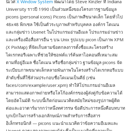
นิเวศ
X Window System
พัฒนาโดย Steve Kinzler ที่ Indiana
University ราวปี 1990 เป็นส่วนหนึ่งของโครงการฐานข้อมูล
picons (personal icons) Picons เป็นภาพสีขนาดเล็ก โดยทั่วไป
48x48 พิกเซล ใช้เป็นตัวระบุภาพสำหรับบุคคล องค์กร โดเมน
และกลุ่มข่าว Usenet ในโปรแกรมอ่านอีเมล โปรแกรมอ่านข่าว
และเครื่องมือสื่อสารอื่น ๆ บน Unix รูปแบบ picon เป็นภาพ XPM
(X PixMap) ที่จัดเก็บตามข้อตกลงการตั้งชื่อและโครงสร้าง
ไดเรกทอรีเฉพาะที่ช่วยให้ซอฟต์แวร์ค้นหาไอคอนที่เหมาะสม
ตามที่อยู่อีเมล ชื่อโดเมน หรือชื่อกลุ่มข่าว ฐานข้อมูล picons จัด
ระเบียบภาพขนาดเล็กหลายพันภาพในโครงสร้างไดเรกทอรีแบบ
ลำดับชั้นที่ใช้ส่วนประกอบชื่อโดเมนเป็นคีย์ (เช่น
faces/com/example/user.xpm) ทำให้โปรแกรมอ่านอีเมล
สามารถแสดงภาพถ่ายหรือโลโก้องค์กรของผู้ส่งคู่กับข้อความได้
โดยอัตโนมัติ ระบบนี้เกิดก่อนแนวคิดสมัยใหม่ของรูปภาพผู้ติด
ต่อและอวาตาร์มากกว่าหนึ่งทศวรรษ ข้อดีประการหนึ่งคือบทบาท
บุกเบิกในการสร้างเอกลักษณ์ภาพสำหรับการสื่อสาร
อิเล็กทรอนิกส์ — picons แนะนำแนวคิดว่าข้อความอีเมลและ
Usenet ควรแสดงภาพแทนผู้ส่ง ซึ่งเป็นแนวคิดที่กลายเป็น