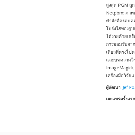
สูงสุด PGM ถ
Netpbm: ภาพต
คำสั่งที่ครอบ
โปร่งใสของรู
ได้ง่ายด้วยเคร
การยอมรับจากช
เดียวที่ตรงไป
และบทความวิช
ImageMagick,
เครื่องมือวิ
ผู้พัฒนา
:
Jef P
เผยแพร่ครั้งแรก