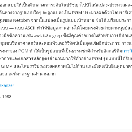
ูกออกแบบให้เป็นตัวกลางเทาระดับในปรัชญาไปป์ไลน์แปลง-ประมวลผ
้นทางจากรูปแบบใดๆ จะถูกแปลงเป็น PGM ประมวลผลด้วยไลบรารีเครื
คลุมของ Netpbm จากนั้นแปลงเป็นรูปแบบเป้าหมาย ข้อได้เปรียบประกา
ปแบบ — แบบ ASCII ทำให้ข้อมูลภาพอ่านได้โดยตรงด้วยสายตามนุษย์
ื่องมือข้อความเช่น awk และ grep ซึ่งมีคุณค่าอย่างยิ่งสำหรับการดีบัก
ุมชนวิทยาศาสตร์และคอมพิวเตอร์วิทัศน์เป็นจุดแข็งอีกประการ: การ
ตรงมาของ PGM ทำให้เป็นรูปแบบที่เป็นธรรมชาติสำหรับอัลกอริทึม
การว
าการและเอกสารหลักสูตรจำนวนมากใช้ตัวอย่าง PGM รูปแบบนี้ได้รับ
 GIMP และไลบรารีประมวลผลภาพนับไม่ถ้วน และยังคงเป็นอินพุตมาต
จัยและเกณฑ์มาตรฐานจำนวนมาก
oskanzer
: 1988