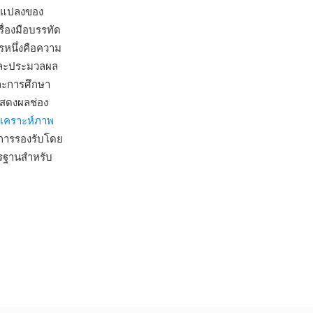
ล-แปลงของ
่องมือบรรทัด
รหนึ่งคือความ
และประมวลผล
และการศึกษา
แสดงผลช่อง
ิเคราะห์ภาพ
การรองรับโดย
รฐานสำหรับ