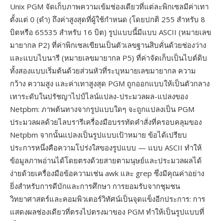
Unix PGM จัดเก็บภาพความเข้มช่องเดียวที่แต่ละพิกเซลมีค่าเทา
ตั้งแต่ 0 (ดำ) ถึงค่าสูงสุดที่ผู้ใช้กำหนด (โดยปกติ 255 สำหรับ 8
บิตหรือ 65535 สำหรับ 16 บิต) รูปแบบนี้มีแบบ ASCII (หมายเลข
มายากล P2) ที่ค่าพิกเซลเขียนเป็นตัวเลขฐานสิบคั่นด้วยช่องว่าง
และแบบไบนารี (หมายเลขมายากล P5) ที่ค่าจัดเก็บเป็นไบต์ดิบ
ทั้งสองแบบเริ่มต้นด้วยส่วนหัวที่ระบุหมายเลขมายากล ความ
กว้าง ความสูง และค่าเทาสูงสุด PGM ถูกออกแบบให้เป็นตัวกลาง
เทาระดับในปรัชญาไปป์ไลน์แปลง-ประมวลผล-แปลงของ
Netpbm: ภาพต้นทางจากรูปแบบใดๆ จะถูกแปลงเป็น PGM
ประมวลผลด้วยไลบรารีเครื่องมือบรรทัดคำสั่งที่ครอบคลุมของ
Netpbm จากนั้นแปลงเป็นรูปแบบเป้าหมาย ข้อได้เปรียบ
ประการหนึ่งคือความโปร่งใสของรูปแบบ — แบบ ASCII ทำให้
ข้อมูลภาพอ่านได้โดยตรงด้วยสายตามนุษย์และประมวลผลได้
ง่ายด้วยเครื่องมือข้อความเช่น awk และ grep ซึ่งมีคุณค่าอย่าง
ยิ่งสำหรับการดีบักและการศึกษา การยอมรับจากชุมชน
วิทยาศาสตร์และคอมพิวเตอร์วิทัศน์เป็นจุดแข็งอีกประการ: การ
แสดงผลช่องเดียวที่ตรงไปตรงมาของ PGM ทำให้เป็นรูปแบบที่