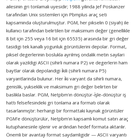
ailesinin gri tonlamalı uyesidir; 1988 yilinda Jef Poskanzer
tarafından Unix sistemleri için Pbmplus araç seti
kapsaminda oluşturulmuştur. PGM, her pikselin 0 (siyah) ile
kullanıcı tarafından belirtilen bir maksimum değer (genellikle
8 bit için 255 veya 16 bit için 65535) arasında bir gri değer
tasidigi tek kanallı yogunluk görüntülerini depolar. Format,
piksel degerlerinin boslukla ayrılmış ondalik metin sayilari
olarak yazildigi ASCII (sihirli numara P2) ve degerlerin ham
baytlar olarak depolandigi i̇kili (sihirli numara P5)
varyantlarinda bulunur. Her i̇ki varyant da sihirli numara,
genislik, yukseklik ve maksimum gri değer belirten bir
baslikla baslar. PGM, Netpbm'ın dönüştür-i̇şle-dönüştür iş
hattı felsefesindeki gri tonlama ara formatı olarak
tasarlanmıştır: herhangi bir formattaki kaynak görüntüler
PGM'e dönüştürülür, Netpbm'ın kapsamlı komut satırı araç
kutuphanesinle işlenir ve ardından hedef formata aktarılır.
Önemli bir avantajı format saydamligidir — ASCII varyantı