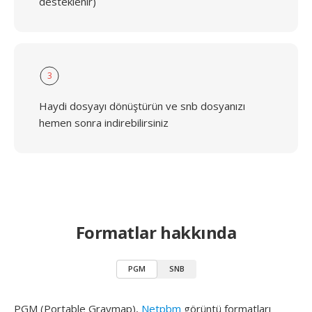
desteklenir)
3
Haydi dosyayı dönüştürün ve snb dosyanızı
hemen sonra indirebilirsiniz
Formatlar hakkında
PGM
SNB
PGM (Portable Graymap),
Netpbm
görüntü formatları