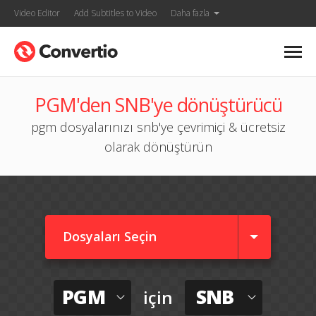
Video Editor
Add Subtitles to Video
Daha fazla
PGM'den SNB'ye dönüştürücü
pgm dosyalarınızı snb'ye çevrimiçi & ücretsiz
olarak dönüştürün
Dosyaları Seçin
PGM
SNB
için