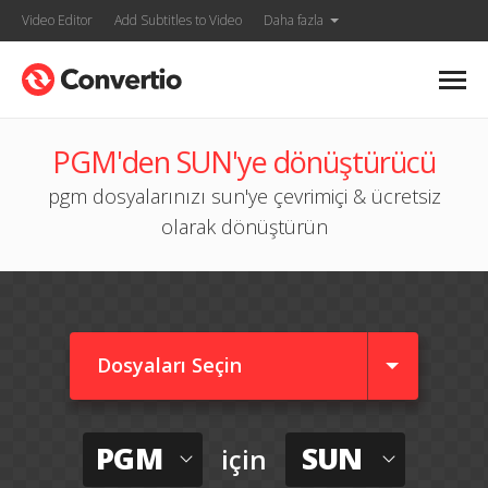
Video Editor
Add Subtitles to Video
Daha fazla
PGM'den SUN'ye dönüştürücü
pgm dosyalarınızı sun'ye çevrimiçi & ücretsiz
olarak dönüştürün
Dosyaları Seçin
PGM
SUN
için