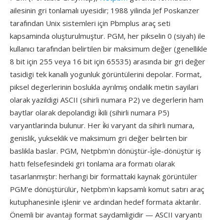
ailesinin gri tonlamalı uyesidir; 1988 yilinda Jef Poskanzer
tarafından Unix sistemleri için Pbmplus araç seti
kapsaminda oluşturulmuştur. PGM, her pikselin 0 (siyah) ile
kullanıcı tarafından belirtilen bir maksimum değer (genellikle
8 bit için 255 veya 16 bit için 65535) arasında bir gri değer
tasidigi tek kanallı yogunluk görüntülerini depolar. Format,
piksel degerlerinin boslukla ayrılmış ondalik metin sayilari
olarak yazildigi ASCII (sihirli numara P2) ve degerlerin ham
baytlar olarak depolandigi i̇kili (sihirli numara P5)
varyantlarinda bulunur. Her i̇ki varyant da sihirli numara,
genislik, yukseklik ve maksimum gri değer belirten bir
baslikla baslar. PGM, Netpbm'ın dönüştür-i̇şle-dönüştür iş
hattı felsefesindeki gri tonlama ara formatı olarak
tasarlanmıştır: herhangi bir formattaki kaynak görüntüler
PGM'e dönüştürülür, Netpbm'ın kapsamlı komut satırı araç
kutuphanesinle işlenir ve ardından hedef formata aktarılır.
Önemli bir avantajı format saydamligidir — ASCII varyantı