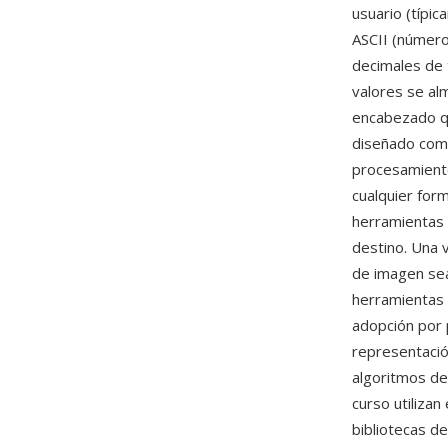
usuario (típi
ASCII (número
decimales de 
valores se al
encabezado qu
diseñado como
procesamiento
cualquier for
herramientas 
destino. Una 
de imagen sea
herramientas 
adopción por p
representació
algoritmos d
curso utiliza
bibliotecas d