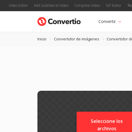
Video Editor
Add Subtitles to Video
Compress Video
GIF Editor
Te
Convertir
Inicio
Convertidor de imágenes
Convertidor 
Seleccione los
archivos