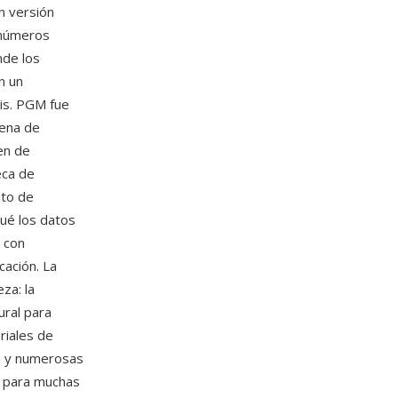
n versión
 números
nde los
n un
is. PGM fue
dena de
en de
eca de
ato de
qué los datos
 con
cación. La
eza: la
ural para
riales de
P y numerosas
r para muchas