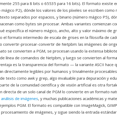
camente 255 para 8 bits o 65535 para 16 bits). El formato existe e
 mágico P2), dónde los valores de los píxeles se escriben como
texto separados por espacios, y binario (número mágico P5), dó
macenan como bytes sin procesar. Ambas variantes comienzan co
é específica el número mágico, ancho, alto y valor máximo de gr
 el formato intermedio de escala de grises en la filosofía de ca
 convertir-procesar-convertir de Netpbm: las imágenes de orig
mato se convierten a PGM, se procesan usando la extensa bibliot
de línea de comandos de Netpbm, y luego se convierten al form
ventaja es la transparencia del formato — la variante ASCII hace 
n directamente legibles por humanos y trivialmente procesables
de texto como awk y grep, algo invaluable para depuración y edu
arte de la comunidad científica y de visión artificial es otra fortal
n directa de un solo canal de PGM lo convierte en un formato nat
e
análisis de imágenes
, y muchas publicaciones académicas y mate
n ejemplos PGM. El formato es compatible con ImageMagick, GIM
e procesamiento de imágenes, y sigue siendo la entrada estánda