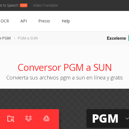
xt to Speech
Video Translator
OCR
API
Precio
Help
Excelente
de PGM
PGM a SUN
Conversor PGM a SUN
Convierta sus archivos pgm a sun en línea y gratis
PGM