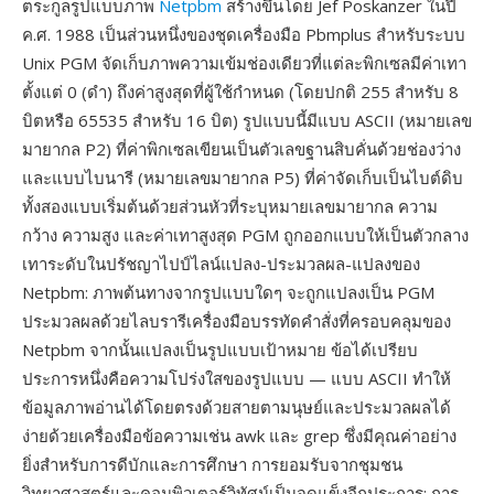
ตระกูลรูปแบบภาพ
Netpbm
สร้างขึ้นโดย Jef Poskanzer ในปี
ค.ศ. 1988 เป็นส่วนหนึ่งของชุดเครื่องมือ Pbmplus สำหรับระบบ
Unix PGM จัดเก็บภาพความเข้มช่องเดียวที่แต่ละพิกเซลมีค่าเทา
ตั้งแต่ 0 (ดำ) ถึงค่าสูงสุดที่ผู้ใช้กำหนด (โดยปกติ 255 สำหรับ 8
บิตหรือ 65535 สำหรับ 16 บิต) รูปแบบนี้มีแบบ ASCII (หมายเลข
มายากล P2) ที่ค่าพิกเซลเขียนเป็นตัวเลขฐานสิบคั่นด้วยช่องว่าง
และแบบไบนารี (หมายเลขมายากล P5) ที่ค่าจัดเก็บเป็นไบต์ดิบ
ทั้งสองแบบเริ่มต้นด้วยส่วนหัวที่ระบุหมายเลขมายากล ความ
กว้าง ความสูง และค่าเทาสูงสุด PGM ถูกออกแบบให้เป็นตัวกลาง
เทาระดับในปรัชญาไปป์ไลน์แปลง-ประมวลผล-แปลงของ
Netpbm: ภาพต้นทางจากรูปแบบใดๆ จะถูกแปลงเป็น PGM
ประมวลผลด้วยไลบรารีเครื่องมือบรรทัดคำสั่งที่ครอบคลุมของ
Netpbm จากนั้นแปลงเป็นรูปแบบเป้าหมาย ข้อได้เปรียบ
ประการหนึ่งคือความโปร่งใสของรูปแบบ — แบบ ASCII ทำให้
ข้อมูลภาพอ่านได้โดยตรงด้วยสายตามนุษย์และประมวลผลได้
ง่ายด้วยเครื่องมือข้อความเช่น awk และ grep ซึ่งมีคุณค่าอย่าง
ยิ่งสำหรับการดีบักและการศึกษา การยอมรับจากชุมชน
วิทยาศาสตร์และคอมพิวเตอร์วิทัศน์เป็นจุดแข็งอีกประการ: การ