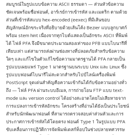
สมบูรณ์ในรูปแบบข้อความ ASCII ธรรมดา — ส่วนหัวข้อความ
ชัดเจนพร้อมชื่อฟอนต์, อาร์เรย์การเข้ารหัส และเมตริก ตามด้วย
ส่วนที่เข้ารหัสแบบ hex-encoded (eexec) ที่มีเส้นขอบ
สัญลักษณ์อักขระจริงที่อธิบายด้วยเส้นโค้ง Bezier แบบลูกบาศก์
พร้อม stem hint เนื่องจากทุกไบต์แสดงเป็นอักขระ ASCII ที่พิมพ์
ได้ ไฟล์ PFA จึงมีขนาดประมาณสองเท่าของ PFB แบบไบนารีที่
เทียบเท่า แต่สามารถส่งผ่านช่องทางที่ปลอดภัยสำหรับข้อความ
ใดๆ และแก้ไขในตัวแก้ไขข้อความมาตรฐานได้ PFA กลายเป็น
รูปแบบเผยแพร่ Type 1 มาตรฐานบนระบบ Unix และ Linux ซึ่ง
รูปแบบฟอนต์ไบนารีไม่สะดวกสำหรับไปป์ไลน์เครื่องพิมพ์
PostScript จุดเด่นสำคัญคือความเข้ากันได้กับข้อความอย่างทั่ว
ถึง — ไฟล์ PFA ผ่านระบบอีเมล, การถ่ายโอน FTP แบบ text-
mode และ version control ได้อย่างสะอาดโดยไม่เสียหายจาก
การแปลงการเข้ารหัสอักขระ โครงสร้างที่อ่านได้ยังเป็นประโยชน์
สำหรับนักพัฒนาฟอนต์ ที่สามารถตรวจสอบค่าส่วนหัวและการ
ประกาศการเข้ารหัสได้โดยตรง ฟอนต์ Type 1 ในรูปแบบ PFA
ขับเคลื่อนการปฏิวัติการจัดพิมพ์เดสก์ท็อปในช่วงปลายทศวรรษ