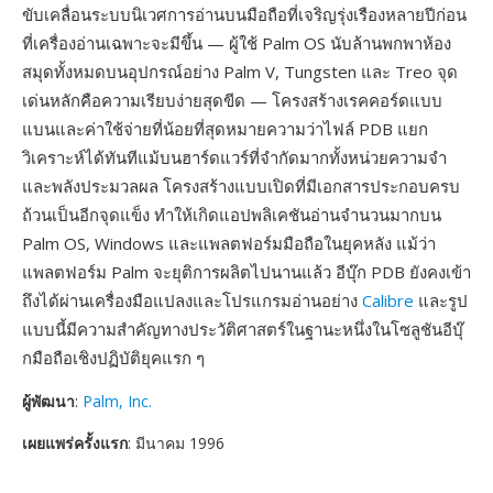
ขับเคลื่อนระบบนิเวศการอ่านบนมือถือที่เจริญรุ่งเรืองหลายปีก่อน
ที่เครื่องอ่านเฉพาะจะมีขึ้น — ผู้ใช้ Palm OS นับล้านพกพาห้อง
สมุดทั้งหมดบนอุปกรณ์อย่าง Palm V, Tungsten และ Treo จุด
เด่นหลักคือความเรียบง่ายสุดขีด — โครงสร้างเรคคอร์ดแบบ
แบนและค่าใช้จ่ายที่น้อยที่สุดหมายความว่าไฟล์ PDB แยก
วิเคราะห์ได้ทันทีแม้บนฮาร์ดแวร์ที่จำกัดมากทั้งหน่วยความจำ
และพลังประมวลผล โครงสร้างแบบเปิดที่มีเอกสารประกอบครบ
ถ้วนเป็นอีกจุดแข็ง ทำให้เกิดแอปพลิเคชันอ่านจำนวนมากบน
Palm OS, Windows และแพลตฟอร์มมือถือในยุคหลัง แม้ว่า
แพลตฟอร์ม Palm จะยุติการผลิตไปนานแล้ว อีบุ๊ก PDB ยังคงเข้า
ถึงได้ผ่านเครื่องมือแปลงและโปรแกรมอ่านอย่าง
Calibre
และรูป
แบบนี้มีความสำคัญทางประวัติศาสตร์ในฐานะหนึ่งในโซลูชันอีบุ๊
กมือถือเชิงปฏิบัติยุคแรก ๆ
ผู้พัฒนา
:
Palm, Inc.
เผยแพร่ครั้งแรก
: มีนาคม 1996