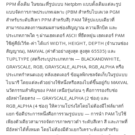
PPM ดั้งเดิม ในขณะที่รูปแบบ Netpbm แบบดั้งเดิมแต่ละรูป
แบบจัดการภาพประเภทเฉพาะ (PBM สำหรับไบเลเวล PGM
สำหรับระดับสีเทา PPM สำหรับสี) PAM ให้รูปแบบเดียวที่
สามารถแสดงการผสมผสานช่องสัญญาณ ความลึกบิต และ
ประเภทภาพใด ๆ ผ่านเฮดเดอร์ ASCII ที่ยืดหยุ่น เฮดเดอร์ PAM
ใช้คู่คีย์เวิร์ด-ค่า ได้แก่ WIDTH, HEIGHT, DEPTH (จำนวนช่อง
สัญญาณ), MAXVAL (ค่าตัวอย่างสูงสุด สูงสุด 65535) และ
TUPLTYPE (สตริงระบุประเภทภาพ — BLACKANDWHITE,
GRAYSCALE, RGB, GRAYSCALE_ALPHA, RGB_ALPHA หรือ
ประเภทกำหนดเอง) หลังเฮดเดอร์ ข้อมูลพิกเซลจัดเก็บในรูปแบบ
ไบนารี โดยแต่ละตัวอย่างใช้หนึ่งหรือสองไบต์ขึ้นอยู่กับ MAXVAL
นวัตกรรมสำคัญของ PAM เหนือรุ่นก่อน ๆ คือการรองรับช่อ
งอัลฟาโดยตรง — GRAYSCALE_ALPHA (2 ช่อง) และ
RGB_ALPHA (4 ช่อง) ให้ความโปร่งใสโดยไม่ต้องมีไฟล์มาสก์
แยก ข้อดีประการหนึ่งคือการรวมรูปแบบ — การนำ PAM ไปใช้
เพียงตัวเดียวสามารถจัดการภาพขาวดำ ระดับสีเทา สี และภาพที่
มีอัลฟาได้ทั้งหมด โดยไม่ต้องมีตัวแยกวิเคราะห์แยกสำหรับ