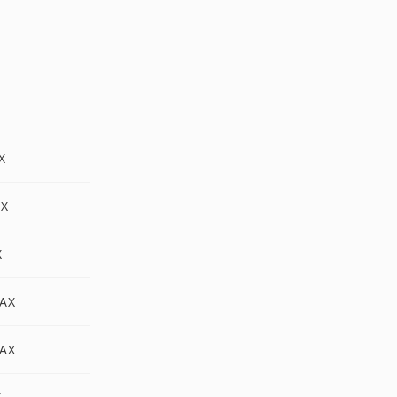
X
AX
X
FAX
FAX