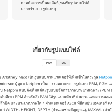
ตามต้องการเป็นผลลัพธ์(รองรับรูปแบบไฟล์
มากกว่า 200 รูปแบบ)
เกี่ยวกับรูปแบบไฟล์
PAM
FAX
 Arbitrary Map) เป็นรูปแบบภาพแรสเตอร์ที่เพิ่มเข้าในตระกูล
Netpb
nderson ผู้ดูแล Netpbm เป็นการรวมและขยายรูปแบบ PBM, PGM และ
บบ Netpbm แบบดั้งเดิมแต่ละรูปแบบจัดการภาพประเภทเฉพาะ (PBM 
ดับสีเทา PPM สำหรับสี) PAM ให้รูปแบบเดียวที่สามารถแสดงการผสม
กบิต และประเภทภาพใด ๆ ผ่านเฮดเดอร์ ASCII ที่ยืดหยุ่น เฮดเดอร์ PAM
า ได้แก่ WIDTH, HEIGHT, DEPTH (จำนวนช่องสัญญาณ), MAXVAL (ค่าตัว