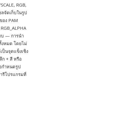
YSCALE, RGB,
ลจัดเก็บในรูป
ัญของ PAM
ละ RGB_ALPHA
ปแบบ — การนำ
ั้งหมด โดยไม่
ป็นจุดแข็งเชิง
 + สี หรือ
้อกำหนดรูป
รีโปรแกรมที่