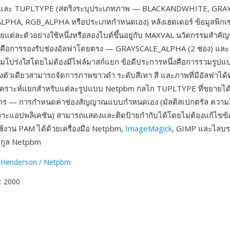
5) และ TUPLTYPE (สตริงระบุประเภทภาพ — BLACKANDWHITE, GRA
PHA, RGB_ALPHA หรือประเภทกำหนดเอง) หลังเฮดเดอร์ ข้อมูลพิกเซ
แต่ละตัวอย่างใช้หนึ่งหรือสองไบต์ขึ้นอยู่กับ MAXVAL นวัตกรรมสำค
น ๆ คือการรองรับช่องอัลฟาโดยตรง — GRAYSCALE_ALPHA (2 ช่อง) แ
วามโปร่งใสโดยไม่ต้องมีไฟล์มาสก์แยก ข้อดีประการหนึ่งคือการรวมรู
งตัวเดียวสามารถจัดการภาพขาวดำ ระดับสีเทา สี และภาพที่มีอัลฟาได้ท
ิเคราะห์แยกสำหรับแต่ละรูปแบบ Netpbm กลไก TUPLTYPE ที่ขยายได้เ
การ — การกำหนดค่าช่องสัญญาณแบบกำหนดเอง (มัลติสเปกตรัล ความลึก
ฉพาะแอปพลิเคชัน) สามารถแสดงและติดป้ายกำกับได้โดยไม่ต้องแก้ไขข
้งาน PAM ได้ด้วยเครื่องมือ Netpbm,
ImageMagick
, GIMP และไลบรา
กูล Netpbm
 Henderson / Netpbm
: 2000