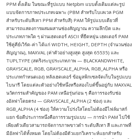
PPM ดั้งเดิม ในขณะที่รูปแบบ Netpbm แบบดั้งเดิมแต่ละรูป
แบบจัดการภาพประเภทเฉพาะ (PBM สำหรับไบเลเวล PGM
สำหรับระดับสีเทา PPM สำหรับสี) PAM ให้รูปแบบเดียวที่
สามารถแสดงการผสมผสานช่องสัญญาณ ความลึกบิต และ
ประเภทภาพใด ๆ ผ่านเฮดเดอร์ ASCII ที่ยืดหยุ่น เฮดเดอร์ PAM
ใช้คู่คีย์เวิร์ด-ค่า ได้แก่ WIDTH, HEIGHT, DEPTH (จำนวนช่อง
สัญญาณ), MAXVAL (ค่าตัวอย่างสูงสุด สูงสุด 65535) และ
TUPLTYPE (สตริงระบุประเภทภาพ — BLACKANDWHITE,
GRAYSCALE, RGB, GRAYSCALE_ALPHA, RGB_ALPHA หรือ
ประเภทกำหนดเอง) หลังเฮดเดอร์ ข้อมูลพิกเซลจัดเก็บในรูปแบบ
ไบนารี โดยแต่ละตัวอย่างใช้หนึ่งหรือสองไบต์ขึ้นอยู่กับ MAXVAL
นวัตกรรมสำคัญของ PAM เหนือรุ่นก่อน ๆ คือการรองรับช่อ
งอัลฟาโดยตรง — GRAYSCALE_ALPHA (2 ช่อง) และ
RGB_ALPHA (4 ช่อง) ให้ความโปร่งใสโดยไม่ต้องมีไฟล์มาสก์
แยก ข้อดีประการหนึ่งคือการรวมรูปแบบ — การนำ PAM ไปใช้
เพียงตัวเดียวสามารถจัดการภาพขาวดำ ระดับสีเทา สี และภาพที่
มีอัลฟาได้ทั้งหมด โดยไม่ต้องมีตัวแยกวิเคราะห์แยกสำหรับ