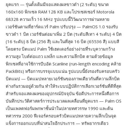
ยุคแรก — รุ่นดั้งเดิมมีจอแสดงผลขาวดำ (2 ระดับ) ขนาด
160x160 พิกเซล RAM 128 KB และโปรเซสเซอร์ Motorola
68328 ความเร็ว 16 MHz รูปแบบนี้วิวัฒนาการผ่านหลาย
เวอร์ชันตามที่ฮาร์ดแวร์ Palm ปรับปรุง — PalmOS 1.0 รองรับ
ขาวดำ 1 บิต เวอร์ชันต่อมาเพิ่ม 2 บิต (ระดับสีเทา 4 ระดับ) 4 บิต
(16 ระดับ) 8 บิต (256 สี) และในที่สุด 16 บิต (65536 สี) แบบสี
โดยตรง บิตแมป Palm ใช้เฮดเดอร์อย่างง่ายที่ระบุความกว้าง
ความสูง ไบต์ต่อแถว แฟล็ก และความลึกบิต ตามด้วยข้อมูล
พิกเซลที่อาจใช้การบีบอัด Scanline (run-length encoding คล้าย
PackBits) หรือการบรรจุแบบแน่น รูปแบบนี้ยังรองรับครอบครัว
บิตแมป — บิตแมปหลายเวอร์ชันของภาพเดียวกันที่ความลึกบิต
ต่างกันรวมอยู่ด้วยกัน ทำให้ระบบปฏิบัติการเลือกเวอร์ชันที่ดีที่สุด
สำหรับจอแสดงผลของอุปกรณ์ปัจจุบัน ข้อดีประการหนึ่งคือการ
บันทึกประวัติศาสตร์การประมวลผลเคลื่อนที่ยุคแรก — Palm OS
เป็นแพลตฟอร์มพกพาชั้นนำในปลายทศวรรษ 1990 และต้น
ทศวรรษ 2000 ฟีเจอร์ครอบครัวบิตแมปหลายความลึกเป็นจุด
แข็งการออกแบบที่น่าสนใจอีกประการ — ทรัพยากรเดียว