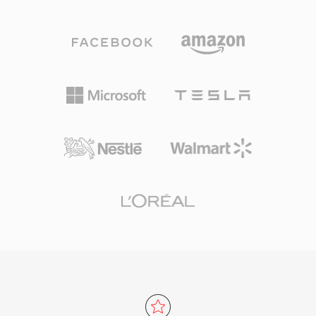
สามารถบรรจุเมตาดาต้า เช่น markers นิยาม
ต่อ กราฟิก ออกอากาศ และเก็บถาวร ไฟล์ MXF ใช้
เครื่องดนตรี และความคิดเห็นได้ด้วย วิศวกรเสียง
ระบบ operational pattern ที่กำหนดระดับความซับ
มืออาชีพบน macOS มักพึ่งพา AIFF เนื่องจากรับ
ซ้อนต่างๆ ตั้งแต่แพ็กเกจรายการเดียวอย่างง่าย
ประกันความเที่ยงตรงแบบ bit-perfect ตลอดทุกขั้น
(OP1a) จนถึงเพลย์ลิสต์หลายรายการที่ซับซ้อน ผู้
ตอนของการตัดต่อและมาสเตอริง จุดเด่นสำคัญคือ
ผลิตอุปกรณ์ออกอากาศรายใหญ่และระบบขั้นตอน
ไม่มีการสูญเสียคุณภาพจากการบันทึกซ้ำ: ต่างจาก
การทำงานแบบไฟล์รองรับ MXF ทุกค่าย และทำ
MP3 หรือ AAC การบันทึกซ้ำหลายครั้งไม่ทำให้
หน้าที่เป็นรูปแบบแลกเปลี่ยนสำหรับมาตรฐาน เช่น
สัญญาณเสื่อม อีกจุดแข็งคือการผสานรวมอย่างราบ
AS-02 และ AS-11 ที่ใช้ในการออกอากาศ
รื่นกับเครื่องมือระดับมืออาชีพของ Apple รวมถึง
Logic Pro และ GarageBand ที่ AIFF ทำหน้าที่เป็น
รูปแบบทำงานดั้งเดิม คอนเทนเนอร์รองรับอัตราสุ่ม
ตัวอย่างและความลึกบิตหลายระดับสูงสุด 32 บิต
รองรับเวิร์กโฟลว์ความละเอียดสูงที่เกินข้อกำหนด
คุณภาพ CD สำหรับผู้ที่ให้ความสำคัญกับความ
สมบูรณ์แบบแบบไม่สูญเสียข้อมูลมากกว่า
ประสิทธิภาพพื้นที่จัดเก็บ AIFF ยังคงเป็นทางเลือกที่