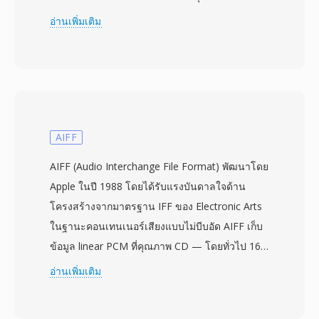
ออกอากาศและหลังการผลิต โดย MXF เป็นตัวห่อหุ้ม
อ่านเพิ่มเติม
ที่เป็นกลางต่อผู้ผลิตสำหรับบรรจุวิดีโอ เสียง และเม
ตาดาต้าเชิงพรรณนาที่หลากหลายระหว่างระบบ
และแพลตฟอร์มการผลิตต่างๆ รูปแบบนี้รองรับตัว
แปลงสัญญาณระดับมืออาชีพหลากหลาย ได้แก่
MPEG-2, AVC-Intra, DNxHD, DNxHR, ProRes
และ JPEG 2000 ทำให้ปรับตัวได้กับระดับคุณภาพ
AIFF
ต่างๆ ตั้งแต่การตัดต่อแบบ proxy จนถึงเก็บถาวร
AIFF (Audio Interchange File Format) พัฒนาโดย
คุณภาพมาสเตอร์ กรอบเมตาดาต้าที่ครอบคลุมเป็น
Apple ในปี 1988 โดยได้รับแรงบันดาลใจด้าน
หนึ่งในคุณลักษณะเด่นของ MXF โดยบรรจุข้อมูล
โครงสร้างจากมาตรฐาน IFF ของ Electronic Arts
การผลิต เช่น ไทม์โค้ด ชื่อคลิป ตัวบ่งชี้เชิงพรรณนา
ในฐานะคอนเทนเนอร์เสียงแบบไม่บีบอัด AIFF เก็บ
การอ้างอิงแหล่ง และพารามิเตอร์ทางเทคนิคภายใน
ข้อมูล linear PCM ที่คุณภาพ CD — โดยทั่วไป 16
โครงร่างการเข้ารหัส Key-Length-Value (KLV) ที่มี
บิตที่ 44.1 kHz — รักษาทุกรายละเอียดของการ
อ่านเพิ่มเติม
โครงสร้าง เมตาดาต้านี้เดินทางไปพร้อมกับเนื้อหา
บันทึกต้นฉบับโดยไม่มีการเข้ารหัสแบบสูญเสีย
ตลอดห่วงโซ่การผลิต ลดความเสี่ยงของการสูญเสีย
ข้อมูล รูปแบบจัดระเบียบเนื้อหาเป็น chunks ที่
ข้อมูลเมื่อไฟล์เคลื่อนย้ายระหว่างระบบนำเข้า ตัด