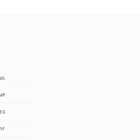
NG
BMP
PEG
IF