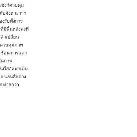
ชังก์ควบคุม
กับจังหวะการ
งรับทั้งการ
ีพื้นหลังคงที่
ล้วเปลี่ยน
รควบคุมภาพ
ูปซ้อน การแตก
นในภาพ
่งใสอัลฟาเต็ม
เล่นสื่อต่าง
ยบง่ายกว่า