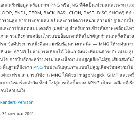
มสตรีมข้อมูล พร้อมภาพ PNG หรือ JNG ที่ฝังเป็นเฟรมแต่ละเฟรม และ
 LOOP, ENDL, TERM, BACK, BASI, CLON, PAST, DISC, SHOW) ที่กำ
การวนลูป การประกอบเลเยอร์ และการจัดการหน่วยความจำ รูปแบบนี้รอ
มและการอัปเดตแบบเดลต้า (ผลต่าง) สำหรับการเข้ารหัสภาพเคลื่อนไหวที่ม
ธิภาพ รวมถึงภาพเคลื่อนไหวแบบอ็อบเจกต์ที่สไปรต์ถูกกำหนดครั้งเดียวแ
ฟรม ข้อดีประการหนึ่งคือความซับซ้อนทางเทคนิค — MNG ให้ระดับกา
 GIF และ APNG ไม่สามารถเทียบได้ ได้แก่ จังหวะที่แม่นยำระดับเฟรม ล
อนไข การบีบอัดระหว่างเฟรม และเนื้อหาแบบสูญเสีย/ไม่สูญเสียผสมกั
ว พื้นฐานที่อิงจาก
PNG
รับประกันคุณภาพแบบไม่สูญเสียพร้อมความโปร
ต่ละเฟรม สามารถใช้งาน MNG ได้ด้วย ImageMagick, GIMP และเครื่อง
เบราว์เซอร์จะจำกัด ซึ่งนำไปสู่การเกิดขึ้นของ APNG เป็นทางเลือกที่เรี
ื่อนไหวบนเว็บ
 Randers-Pehrson
: 31 มกราคม 2001