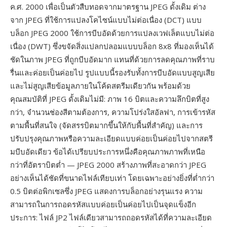
ค.ศ. 2000 เพื่อเป็นตัวสืบทอดจากมาตรฐาน JPEG ดั้งเดิม ต่าง
จาก JPEG ที่ใช้การแปลงโคไซน์แบบไม่ต่อเนื่อง (DCT) แบบ
บล็อก JPEG 2000 ใช้การบีบอัดด้วยการแปลงเวฟเล็ตแบบไม่ต่อ
เนื่อง (DWT) ซึ่งขจัดสิ่งแปลกปลอมแบบบล็อก 8x8 ที่มองเห็นได้
ชัดในภาพ JPEG ที่ถูกบีบอัดมาก แทนที่ด้วยการลดคุณภาพที่ราบ
รื่นและค่อยเป็นค่อยไป รูปแบบนี้รองรับทั้งการบีบอัดแบบสูญเสีย
และไม่สูญเสียข้อมูลภายในโค้ดสตรีมเดียวกัน พร้อมด้วย
คุณสมบัติที่ JPEG ดั้งเดิมไม่มี: ภาพ 16 บิตและความลึกบิตที่สูง
กว่า, จำนวนช่องสีตามต้องการ, ความโปร่งใสอัลฟา, การเข้ารหัส
ตามพื้นที่สนใจ (จัดสรรบิตมากขึ้นให้กับพื้นที่สำคัญ) และการ
ปรับปรุงคุณภาพหรือความละเอียดแบบค่อยเป็นค่อยไปจากสตรี
มบีบอัดเดียว ข้อได้เปรียบประการหนึ่งคือคุณภาพภาพที่เหนือ
กว่าที่อัตราบิตต่ำ — JPEG 2000 สร้างภาพที่สะอาดกว่า JPEG
อย่างเห็นได้ชัดที่ขนาดไฟล์เทียบเท่า โดยเฉพาะอย่างยิ่งที่ต่ำกว่า
0.5 บิตต่อพิกเซลซึ่ง JPEG แสดงการบล็อกอย่างรุนแรง ความ
สามารถในการถอดรหัสแบบค่อยเป็นค่อยไปเป็นจุดแข็งอีก
ประการ: ไฟล์ JP2 ไฟล์เดียวสามารถถอดรหัสได้ที่ความละเอียด