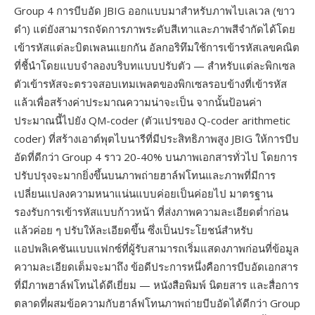
Group 4 การบีบอัด JBIG ออกแบบมาสำหรับภาพไบเลเวล (ขาว
ดำ) แต่ยังสามารถจัดการภาพระดับสีเทาและภาพสีจำกัดได้โดย
เข้ารหัสแต่ละบิตเพลนแยกกัน อัลกอริทึมใช้การเข้ารหัสเลขคณิต
ที่ชี้นำโดยแบบจำลองบริบทแบบปรับตัว — สำหรับแต่ละพิกเซล
ตัวเข้ารหัสจะตรวจสอบเทมเพลตของพิกเซลรอบข้างที่เข้ารหัส
แล้วเพื่อสร้างค่าประมาณความน่าจะเป็น จากนั้นป้อนค่า
ประมาณนี้ไปยัง QM-coder (ตัวแปรของ Q-coder arithmetic
coder) ที่สร้างเอาต์พุตไบนารีที่มีประสิทธิภาพสูง JBIG ให้การบีบ
อัดที่ดีกว่า Group 4 ราว 20-40% บนภาพเอกสารทั่วไป โดยการ
ปรับปรุงจะมากยิ่งขึ้นบนภาพถ่ายฮาล์ฟโทนและภาพที่มีการ
เปลี่ยนแปลงความหนาแน่นแบบค่อยเป็นค่อยไป มาตรฐาน
รองรับการเข้ารหัสแบบก้าวหน้า ที่ส่งภาพความละเอียดต่ำก่อน
แล้วค่อย ๆ ปรับให้ละเอียดขึ้น ซึ่งเป็นประโยชน์สำหรับ
แอปพลิเคชันแบบแฟกซ์ที่ผู้รับสามารถเริ่มแสดงภาพก่อนที่ข้อมูล
ความละเอียดเต็มจะมาถึง ข้อดีประการหนึ่งคือการบีบอัดเอกสาร
ที่มีภาพฮาล์ฟโทนได้ดีเยี่ยม — หนังสือพิมพ์ นิตยสาร และสื่อการ
ตลาดที่ผสมข้อความกับฮาล์ฟโทนภาพถ่ายบีบอัดได้ดีกว่า Group