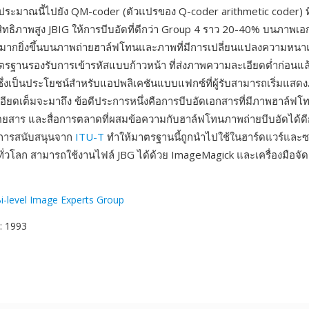
าประมาณนี้ไปยัง QM-coder (ตัวแปรของ Q-coder arithmetic coder) ที่
ะสิทธิภาพสูง JBIG ให้การบีบอัดที่ดีกว่า Group 4 ราว 20-40% บนภาพเอ
ะมากยิ่งขึ้นบนภาพถ่ายฮาล์ฟโทนและภาพที่มีการเปลี่ยนแปลงความหน
ตรฐานรองรับการเข้ารหัสแบบก้าวหน้า ที่ส่งภาพความละเอียดต่ำก่อนแล้
 ซึ่งเป็นประโยชน์สำหรับแอปพลิเคชันแบบแฟกซ์ที่ผู้รับสามารถเริ่มแสดง
อียดเต็มจะมาถึง ข้อดีประการหนึ่งคือการบีบอัดเอกสารที่มีภาพฮาล์ฟโท
นิตยสาร และสื่อการตลาดที่ผสมข้อความกับฮาล์ฟโทนภาพถ่ายบีบอัดได้ดี
 การสนับสนุนจาก
ITU-T
ทำให้มาตรฐานนี้ถูกนำไปใช้ในฮาร์ดแวร์และซ
ั่วโลก สามารถใช้งานไฟล์ JBG ได้ด้วย ImageMagick และเครื่องมือจ
Bi-level Image Experts Group
: 1993