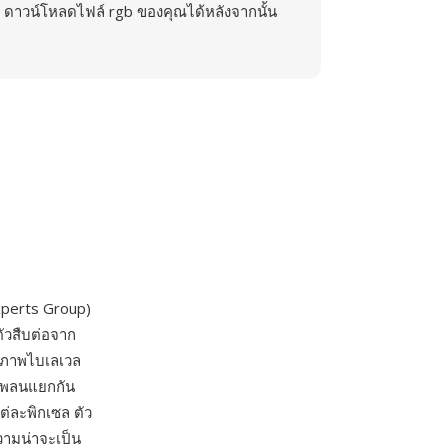
ดาวน์โหลดไฟล์ rgb ของคุณได้หลังจากนั้น
xperts Group)
ัวสืบต่อจาก
บภาพไบเลเวล
ตเพลนแยกกัน
่ละพิกเซล ตัว
วามน่าจะเป็น