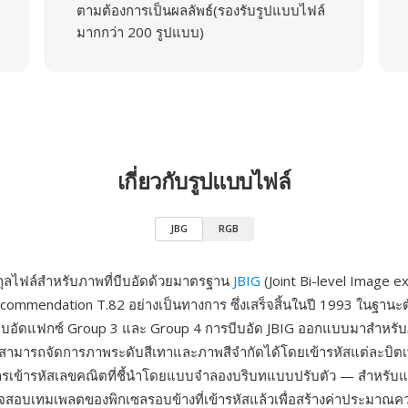
ตามต้องการเป็นผลลัพธ์(รองรับรูปแบบไฟล์
มากกว่า 200 รูปแบบ)
เกี่ยวกับรูปแบบไฟล์
JBG
RGB
ุลไฟล์สำหรับภาพที่บีบอัดด้วยมาตรฐาน
JBIG
(Joint Bi-level Image e
commendation T.82 อย่างเป็นทางการ ซึ่งเสร็จสิ้นในปี 1993 ในฐานะต
บอัดแฟกซ์ Group 3 และ Group 4 การบีบอัด JBIG ออกแบบมาสำหรั
งสามารถจัดการภาพระดับสีเทาและภาพสีจำกัดได้โดยเข้ารหัสแต่ละบิ
การเข้ารหัสเลขคณิตที่ชี้นำโดยแบบจำลองบริบทแบบปรับตัว — สำหรับแต
จสอบเทมเพลตของพิกเซลรอบข้างที่เข้ารหัสแล้วเพื่อสร้างค่าประมาณค