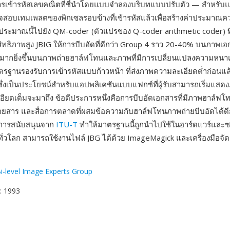
การเข้ารหัสเลขคณิตที่ชี้นำโดยแบบจำลองบริบทแบบปรับตัว — สำหรับแต
จสอบเทมเพลตของพิกเซลรอบข้างที่เข้ารหัสแล้วเพื่อสร้างค่าประมาณค
าประมาณนี้ไปยัง QM-coder (ตัวแปรของ Q-coder arithmetic coder) ที่
ะสิทธิภาพสูง JBIG ให้การบีบอัดที่ดีกว่า Group 4 ราว 20-40% บนภาพเอ
ะมากยิ่งขึ้นบนภาพถ่ายฮาล์ฟโทนและภาพที่มีการเปลี่ยนแปลงความหน
ตรฐานรองรับการเข้ารหัสแบบก้าวหน้า ที่ส่งภาพความละเอียดต่ำก่อนแล้
 ซึ่งเป็นประโยชน์สำหรับแอปพลิเคชันแบบแฟกซ์ที่ผู้รับสามารถเริ่มแสดง
อียดเต็มจะมาถึง ข้อดีประการหนึ่งคือการบีบอัดเอกสารที่มีภาพฮาล์ฟโท
นิตยสาร และสื่อการตลาดที่ผสมข้อความกับฮาล์ฟโทนภาพถ่ายบีบอัดได้ดี
 การสนับสนุนจาก
ITU-T
ทำให้มาตรฐานนี้ถูกนำไปใช้ในฮาร์ดแวร์และซ
ั่วโลก สามารถใช้งานไฟล์ JBG ได้ด้วย ImageMagick และเครื่องมือจ
Bi-level Image Experts Group
: 1993