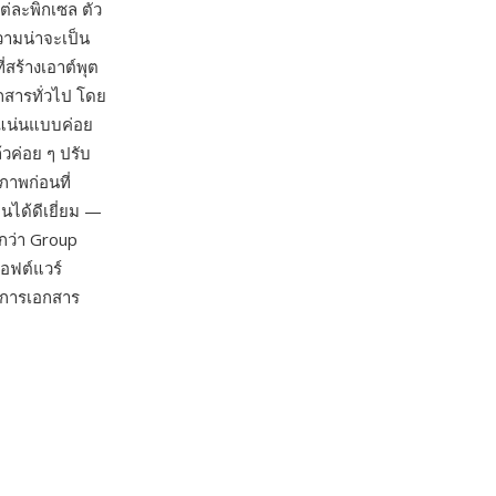
่ละพิกเซล ตัว
วามน่าจะเป็น
สร้างเอาต์พุต
กสารทั่วไป โดย
าแน่นแบบค่อย
วค่อย ๆ ปรับ
ภาพก่อนที่
นได้ดีเยี่ยม —
กว่า Group
อฟต์แวร์
ัดการเอกสาร