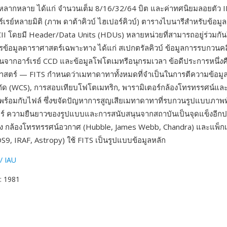
หลากหลาย ได้แก่ จำนวนเต็ม 8/16/32/64 บิต และค่าทศนิยมลอยตัว I
ร์เรย์หลายมิติ (ภาพ ดาต้าคิวบ์ ไฮเปอร์คิวบ์) ตารางไบนารีสำหรับข้อม
I โดยมี Header/Data Units (HDUs) หลายหน่วยที่สามารถอยู่ร่วมกัน
ารข้อมูลดาราศาสตร์เฉพาะทาง ได้แก่ สเปกตรัลคิวบ์ ข้อมูลการรบกวนคลื
จากอาร์เรย์ CCD และข้อมูลโฟโตเมทรีอนุกรมเวลา ข้อดีประการหนึ่งค
าสตร์ — FITS กำหนดว่าเมทาดาทาทั้งหมดที่จำเป็นในการตีความข้อม
ด (WCS), การสอบเทียบโฟโตเมทริก, พารามิเตอร์กล้องโทรทรรศน์และเ
พร้อมกับไฟล์ ซึ่งขจัดปัญหาการสูญเสียเมทาดาทาที่รบกวนรูปแบบภาพท
ร์ ความยืนยาวของรูปแบบและการสนับสนุนจากสถาบันเป็นจุดแข็งอี
ง กล้องโทรทรรศน์อวกาศ (Hubble, James Webb, Chandra) และแพ็ก
S9, IRAF, Astropy) ใช้ FITS เป็นรูปแบบข้อมูลหลัก
/ IAU
: 1981