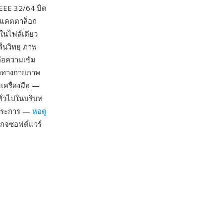
EEE 32/64 บิต
ูลแคตตาล็อก
ในไฟล์เดียว
่นวิทยุ ภาพ
ือความเข้ม
ูลทางกายภาพ
ครื่องมือ —
ั่วไปในบริบท
กประการ —
หอดู
เกจซอฟต์แวร์