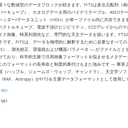
様々な数値型のデータブロックが続きます。FITSは多次元配列（
パーキューブ）、カタログデータ用のバイナリテーブル、ASCIIテ
ヘッダー/データユニット（HDU）が単一ファイル内に共存できま
ペクトルキューブ、電波干渉計ビジビリティ、CCDアレイからのマ
イク画像、時系列測光など、専門的な天文データを扱います。FTS
さです。FITSは、データを物理的に解釈するために必要なすべての
CS）、測光校正、望遠鏡および機器パラメータ — がファイルとと
けており、科学的文脈で汎用画像フォーマットを悩ませるメタデー
このフォーマットの長寿命と制度的裏付けもまた強みです — 事実
鏡（ハッブル、ジェームズ・ウェッブ、チャンドラ）、天文学ソフ
、IRAF、Astropy）がFITSを主要データフォーマットとして使用
 IAU
 1981