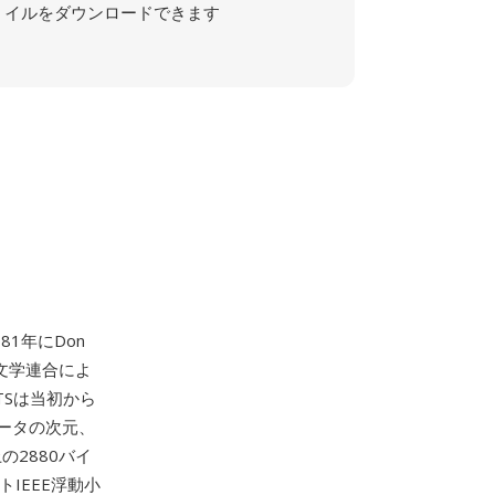
イルをダウンロードできます
1年にDon
際天文学連合によ
TSは当初から
ータの次元、
の2880バイ
トIEEE浮動小