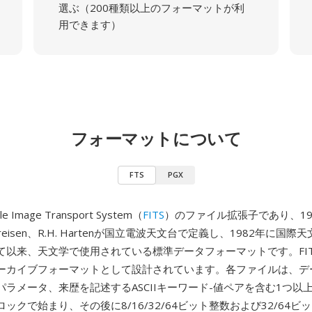
選ぶ（200種類以上のフォーマットが利
用できます）
フォーマットについて
FTS
PGX
le Image Transport System（
FITS
）のファイル拡張子であり、198
ic Greisen、R.H. Hartenが国立電波天文台で定義し、1982年に国
て以来、天文学で使用されている標準データフォーマットです。FI
ーカイブフォーマットとして設計されています。各ファイルは、デ
ラメータ、来歴を記述するASCIIキーワード-値ペアを含む1つ以上
ックで始まり、その後に8/16/32/64ビット整数および32/64ビッ