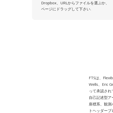
Dropbox、URLからファイルを選ぶか、
ページにドラッグして下さい.
FTSは、Flexib
Wells、Er
って承認され
自己記述型ア
座標系、観測パ
トヘッダーブロ