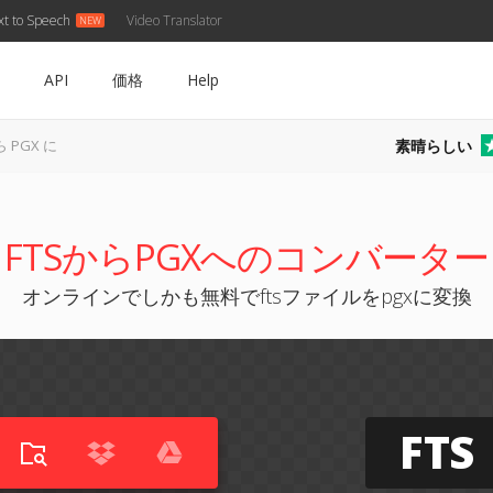
xt to Speech
Video Translator
API
価格
Help
素晴らしい
ら PGX に
FTSからPGXへのコンバーター
オンラインでしかも無料でftsファイルをpgxに変換
FTS