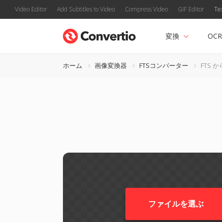
Video Editor
Add Subtitles to Video
Compress Video
GIF Editor
Te
変換
OCR
ホーム
画像変換器
FTSコンバーター
FTS か
ファイルを選ぶ