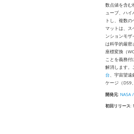
数点値を含む
ューブ、ハイ
トし、複数の
マットは、ス
ンションモザ
は科学的厳密
座標変換（W
ことを義務付
解消します。
台
、宇宙望遠
ケージ（DS9
開発元
:
NASA /
初回リリース
: