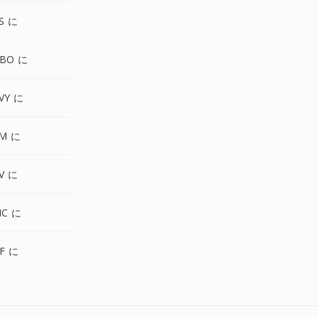
S に
GBO に
VY に
PM に
V に
IC に
F に