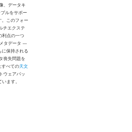
画像、データキ
ーブルをサポー
す。このフォー
ルチエクステ
の利点の一つ
メタデータ —
もに保持される
タ喪失問題を
上すべての
天文
トウェアパッ
しています。