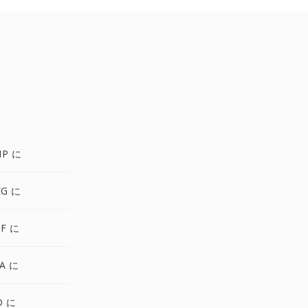
MP に
EG に
IF に
A に
O に