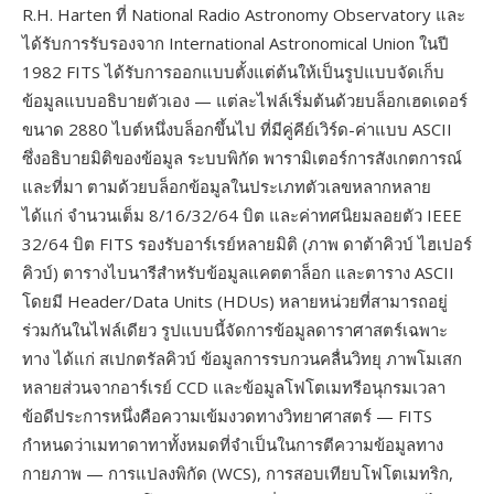
R.H. Harten ที่ National Radio Astronomy Observatory และ
ได้รับการรับรองจาก International Astronomical Union ในปี
1982 FITS ได้รับการออกแบบตั้งแต่ต้นให้เป็นรูปแบบจัดเก็บ
ข้อมูลแบบอธิบายตัวเอง — แต่ละไฟล์เริ่มต้นด้วยบล็อกเฮดเดอร์
ขนาด 2880 ไบต์หนึ่งบล็อกขึ้นไป ที่มีคู่คีย์เวิร์ด-ค่าแบบ ASCII
ซึ่งอธิบายมิติของข้อมูล ระบบพิกัด พารามิเตอร์การสังเกตการณ์
และที่มา ตามด้วยบล็อกข้อมูลในประเภทตัวเลขหลากหลาย
ได้แก่ จำนวนเต็ม 8/16/32/64 บิต และค่าทศนิยมลอยตัว IEEE
32/64 บิต FITS รองรับอาร์เรย์หลายมิติ (ภาพ ดาต้าคิวบ์ ไฮเปอร์
คิวบ์) ตารางไบนารีสำหรับข้อมูลแคตตาล็อก และตาราง ASCII
โดยมี Header/Data Units (HDUs) หลายหน่วยที่สามารถอยู่
ร่วมกันในไฟล์เดียว รูปแบบนี้จัดการข้อมูลดาราศาสตร์เฉพาะ
ทาง ได้แก่ สเปกตรัลคิวบ์ ข้อมูลการรบกวนคลื่นวิทยุ ภาพโมเสก
หลายส่วนจากอาร์เรย์ CCD และข้อมูลโฟโตเมทรีอนุกรมเวลา
ข้อดีประการหนึ่งคือความเข้มงวดทางวิทยาศาสตร์ — FITS
กำหนดว่าเมทาดาทาทั้งหมดที่จำเป็นในการตีความข้อมูลทาง
กายภาพ — การแปลงพิกัด (WCS), การสอบเทียบโฟโตเมทริก,