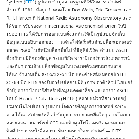
System (
FITS
) รูปแบบข้อมูลมาตรฐานที่ใช้ในดาราศาสตร์
ตั้งแต่ปี 1981 เมื่อถูกกำหนดโดย Don Wells, Eric Greisen และ
R.H. Harten ที่ National Radio Astronomy Observatory และ
ได้รับการรับรองจาก International Astronomical Union ในปี
1982 FITS ได้รับการออกแบบตั้งแต่ต้นให้เป็นรูปแบบจัดเก็บ
ข้อมูลแบบอธิบายตัวเอง — แต่ละไฟล์เริ่มต้นด้วยบล็อกเฮดเดอร์
ขนาด 2880 ไบต์หนึ่งบล็อกขึ้นไป ที่มีคู่คีย์เวิร์ด-ค่าแบบ ASCII
ซึ่งอธิบายมิติของข้อมูล ระบบพิกัด พารามิเตอร์การสังเกตการณ์
และที่มา ตามด้วยบล็อกข้อมูลในประเภทตัวเลขหลากหลาย
ได้แก่ จำนวนเต็ม 8/16/32/64 บิต และค่าทศนิยมลอยตัว IEEE
32/64 บิต FITS รองรับอาร์เรย์หลายมิติ (ภาพ ดาต้าคิวบ์ ไฮเปอร์
คิวบ์) ตารางไบนารีสำหรับข้อมูลแคตตาล็อก และตาราง ASCII
โดยมี Header/Data Units (HDUs) หลายหน่วยที่สามารถอยู่
ร่วมกันในไฟล์เดียว รูปแบบนี้จัดการข้อมูลดาราศาสตร์เฉพาะ
ทาง ได้แก่ สเปกตรัลคิวบ์ ข้อมูลการรบกวนคลื่นวิทยุ ภาพโมเสก
หลายส่วนจากอาร์เรย์ CCD และข้อมูลโฟโตเมทรีอนุกรมเวลา
ข้อดีประการหนึ่งคือความเข้มงวดทางวิทยาศาสตร์ — FITS
กำหนดว่าเมทาดาทาทั้งหมดที่จำเป็นในการตีความข้อมูลทาง