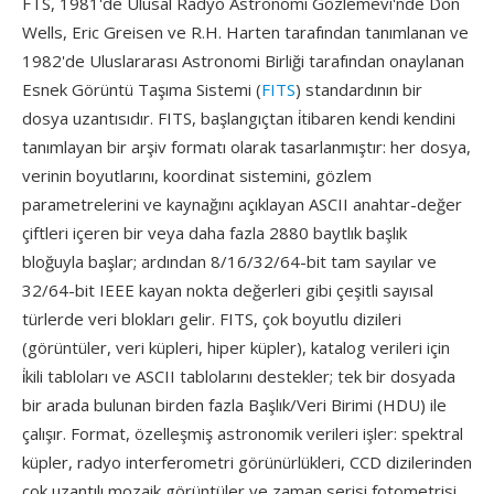
FTS, 1981'de Ulusal Radyo Astronomi Gözlemevi'nde Don
Wells, Eric Greisen ve R.H. Harten tarafından tanımlanan ve
1982'de Uluslararası Astronomi Birliği tarafından onaylanan
Esnek Görüntü Taşıma Sistemi (
FITS
) standardının bir
dosya uzantısıdır. FITS, başlangıçtan i̇tibaren kendi kendini
tanımlayan bir arşiv formatı olarak tasarlanmıştır: her dosya,
verinin boyutlarını, koordinat sistemini, gözlem
parametrelerini ve kaynağını açıklayan ASCII anahtar-değer
çiftleri içeren bir veya daha fazla 2880 baytlık başlık
bloğuyla başlar; ardından 8/16/32/64-bit tam sayılar ve
32/64-bit IEEE kayan nokta değerleri gibi çeşitli sayısal
türlerde veri blokları gelir. FITS, çok boyutlu dizileri
(görüntüler, veri küpleri, hiper küpler), katalog verileri için
i̇kili tabloları ve ASCII tablolarını destekler; tek bir dosyada
bir arada bulunan birden fazla Başlık/Veri Birimi (HDU) ile
çalışır. Format, özelleşmiş astronomik verileri işler: spektral
küpler, radyo interferometri görünürlükleri, CCD dizilerinden
çok uzantılı mozaik görüntüler ve zaman serisi fotometrisi.