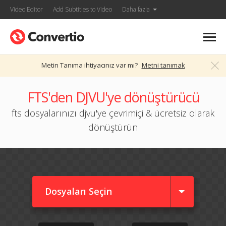
Video Editor
Add Subtitles to Video
Daha fazla
Metin Tanıma ihtiyacınız var mı?
Metni tanımak
FTS'den DJVU'ye dönüştürücü
fts dosyalarınızı djvu'ye çevrimiçi & ücretsiz olarak
dönüştürün
Dosyaları Seçin