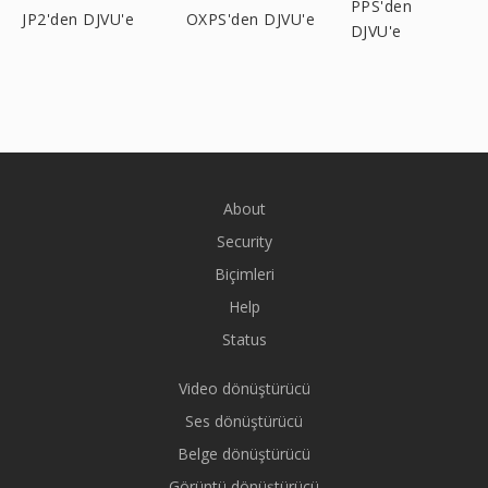
PPS'den
JP2'den DJVU'e
OXPS'den DJVU'e
DJVU'e
About
Security
Biçimleri
Help
Status
Video dönüştürücü
Ses dönüştürücü
Belge dönüştürücü
Görüntü dönüştürücü