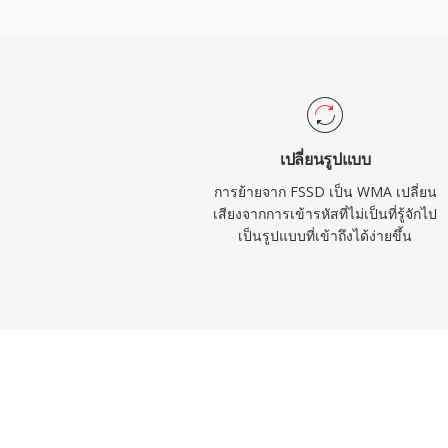
ร้านขายเพลงออนไลน์ในยุคนั้น การเข้ารหั
Windows โดยตรง ไม่ต้องใช้ซอฟต์แวร์บุคคล
เครื่อง Windows ใดๆ การรองรับข้ามแพลตฟอร
FFmpeg และ GStreamer แม้ว่า WMA จะยังเ
หรือ AAC บนอุปกรณ์ที่ไม่ใช่ของ Microsoft 
ไลบรารีสื่อเก่า แม้โคเดกรุ่นใหม่จะเข้ามาแท
เปลี่ยนรูปแบบ
รสตรีมและการใช้งานพกพา
การย้ายจาก FSSD เป็น WMA เปลี่ยน
เสียงจากการเข้ารหัสที่ไม่เป็นที่รู้จักไป
เป็นรูปแบบที่เข้าถึงได้ง่ายขึ้น