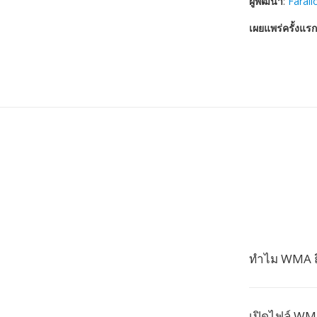
ผู้พัฒนา
:
Faral
เผยแพร่ครั้งแรก
ทำไม WMA ถึง
เปิดไฟล์ WM