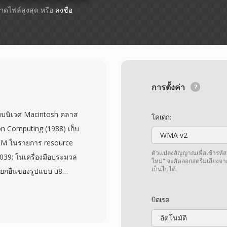
ขนาดไฟล์สูงสุด หรือ
ลงชื่อ
การตั้งค่า
ะบบนิเวศ Macintosh คลาส
โคเดก:
on Computing (1988) เก็บ
WMA v2
t PCM ในรายการ resource
ตัวแปลงสัญญาณเพื่อเข้ารหัส
039; ในเครื่องมือประมวล
ใหม่" จะคัดลอกสตรีมเสียงจา
เป็นไปได้
รียกอื่นของรูปแบบ u8
รรจุสตรีมตัวอย่างแอมพลิจูด
0 ถึง 255 แสดงระดับเสียง
บิตเรต:
 พารามิเตอร์การเล่นอย่าง
อัตโนมัติ