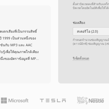
บุจากภายนอก
ตั้งค่าบิตเรตคงที่สำหรับแทร็กเ
ด 22 kHz แบบโมโน แม้อัตรา
บิตเรตโดยอัตโนมัติเพื่อให้
SD และรูปแบบบีบอัดคู่หู
พื้นฐานเดียวกัน) เป็นรูป
ช่องเสียง:
คแรก: HyperCard stacks
กเสียงที่เป็นกรรมสิทธิ์
สเตอริโอ (2.0)
ของระบบในช่วงปลายทศวรรษ
ี 1999 เป็นส่วนหนึ่งของ
กำหนดจำนวนช่องสัญญาณเสียง 
อย่างมาก ข้อดีของรูปแบบ
(ดาวน์มิกซ์) ช่องสัญญาณ (เช่
ข่งขันกับ MP3 และ AAC
ม่มีค่าใช้จ่ายจาก
ู้เพื่อให้คุณภาพใกล้เคียง
ละอ่านได้ด้วยเครื่องมือใด
นึ่งของอัตราข้อมูลที่ MP3
รีเซ็ตทั้งหมด
มสำคัญทางประวัติศาสตร์
ูลโคเดกขยายตัวรวมถึง
สำหรับนักจดหมายเหตุ
งและความละเอียดสูง WMA
นเนอร์สมัยใหม่อย่าง WAV
ณภาพสำหรับเก็บถาวร และ
ูล เนื่องจากตัวอย่างดิบ
ดที่บิตเรตต่ำมาก การผสาน
องแปลงรหัสใด ๆ
ia Player และระบบนิเวศ
ผยแพร่ตลอดทศวรรษ 2000
ทำให้เป็นที่น่าสนใจสำหรับ