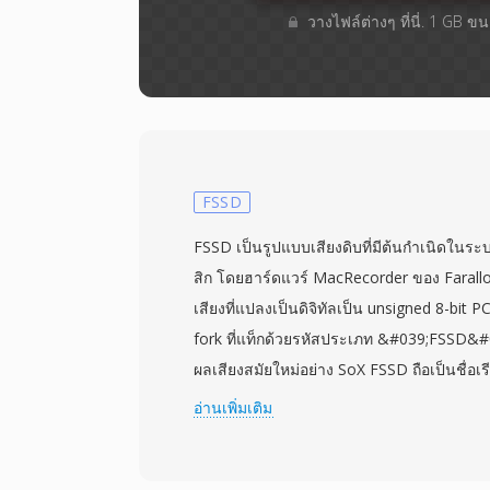
วางไฟล์ต่างๆ​ ที่นี่. 1 GB 
FSSD
FSSD เป็นรูปแบบเสียงดิบที่มีต้นกำเนิดในร
สิก โดยฮาร์ดแวร์ MacRecorder ของ Farall
เสียงที่แปลงเป็นดิจิทัลเป็น unsigned 8-bi
fork ที่แท็กด้วยรหัสประเภท &#039;FSSD&#
ผลเสียงสมัยใหม่อย่าง SoX FSSD ถือเป็นชื่อเ
(unsigned 8-bit) ดิบ — ไฟล์ที่ไม่มีส่วนหัวบ
อ่านเพิ่มเติม
ขนาดไบต์เดียวแบบเรียบ โดยแต่ละค่าตั้งแต่ 
โดยมี 128 เป็นจุดกลาง เนื่องจากไม่มีส่วนหัว