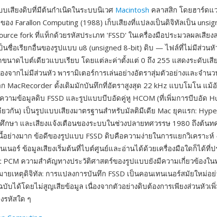
บบเสียงดิบที่มีต้นกำเนิดในระบบนิเวศ
Macintosh
คลาสสิก โดยฮาร์ดแว
อง Farallon Computing (1988) เก็บเสียงที่แปลงเป็นดิจิทัลเป็น unsi
urce fork ที่แท็กด้วยรหัสประเภท 'FSSD' ในเครื่องมือประมวลผลเสียงส
็นชื่อเรียกอื่นของรูปแบบ u8 (unsigned 8-bit) ดิบ — ไฟล์ที่ไม่มีส่วนห
ดขนาดไบต์เดียวแบบเรียบ โดยแต่ละค่าตั้งแต่ 0 ถึง 255 แสดงระดับเสี
ื่องจากไม่มีส่วนหัว พารามิเตอร์การเล่นอย่างอัตราสุ่มตัวอย่างและจำ
 MacRecorder ดั้งเดิมมักบันทึกที่อัตราสูงสุด 22 kHz แบบโมโน แม้อัต
อตีความข้อมูลดิบ FSSD และรูปแบบบีบอัดคู่หู HCOM (ที่เพิ่มการบีบอัด H
เดียวกัน) เป็นรูปแบบเสียงมาตรฐานสำหรับมัลติมีเดีย Mac ยุคแรก: Hyp
การศึกษา และเสียงแจ้งเตือนของระบบในช่วงปลายทศวรรษ 1980 ถึงต้น
สนี้อย่างมาก ข้อดีของรูปแบบ FSSD ดิบคือความง่ายในการแยกวิเคราะห์ —
นอร์ ข้อมูลเสียงเริ่มต้นที่ไบต์ศูนย์และอ่านได้ด้วยเครื่องมือใดก็ได้ที
t PCM ความสำคัญทางประวัติศาสตร์ของรูปแบบยังมีความเกี่ยวข้องในท
ายเหตุดิจิทัล: การแปลงการบันทึก FSSD เป็นคอนเทนเนอร์สมัยใหม่อย
นฉบับได้โดยไม่สูญเสียข้อมูล เนื่องจากตัวอย่างดิบต้องการเพียงส่วนหัวเพิ
งรหัสใด ๆ