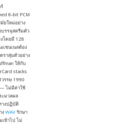
ร์
gned 8-bit PCM
มัยใหม่อย่าง
ัวบรรจุสตรีมตัว
ยงโดยมี 128
นวนแชนเนลต้อง
ราสุ่มตัวอย่าง
uffman ให้กับ
erCard stacks
ทศวรรษ 1990
 ไม่มีค่าใช้
่ประมวลผล
างปฏิบัติ
่าง
WAV
รักษา
่มเข้าไป ไม่