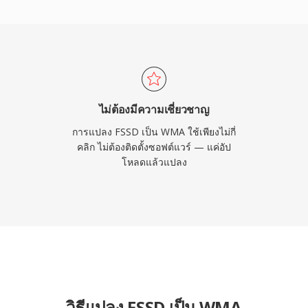
สและถอดรหัสจัดการโดย
ที่สามสำหรับการเล่นบน
์มดีขึ้นผ่านไลบรารีเช่น
ข้ากันได้น้อยกว่า MP3
รูปแบบนี้ยังคงปรากฏใน
นที่เป็นส่วนใหญ่สำหรับกา
ไม่ต้องมีความเชี่ยวชาญ
การแปลง FSSD เป็น WMA ใช้เพียงไม่กี่
คลิก ไม่ต้องติดตั้งซอฟต์แวร์ — แค่อัป
โหลดแล้วแปลง
วิธีแปลง FSSD เป็น WMA