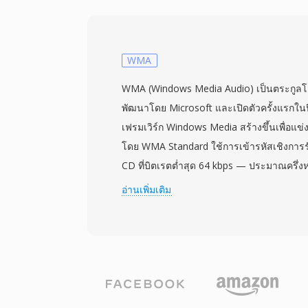
อัตราสุ่มตัวอย่างและจำนวนแชนเนลต้องระ
MacRecorder ดั้งเดิมมักบันทึกที่อัตราสูงสุ
สุ่มตัวอย่างใดก็ใช้ได้เมื่อตีความข้อมูลดิบ FS
HCOM (ที่เพิ่มการบีบอัด Huffman ให้กับข้อมูล
WMA
แบบเสียงมาตรฐานสำหรับมัลติมีเดีย Mac ยุ
WMA (Windows Media Audio) เป็นตระกูลโคเด
ซีดีรอมเพื่อการศึกษา และเสียงแจ้งเตือน
พัฒนาโดย Microsoft และเปิดตัวครั้งแรกในป
1980 ถึงต้นทศวรรษ 1990 ใช้การเข้ารหัสนี้
เฟรมเวิร์ก Windows Media สร้างขึ้นเพื่อแ
FSSD ดิบคือความง่ายในการแยกวิเคราะห์ — ไ
โดย WMA Standard ใช้การเข้ารหัสเชิงการรับร
คอนเทนเนอร์ ข้อมูลเสียงเริ่มต้นที่ไบต์ศูนย์แ
CD ที่บิตเรตต่ำสุด 64 kbps — ประมาณครึ่งห
ก็ได้ที่ประมวลผล unsigned 8-bit PCM ควา
ต้องการสำหรับผลลัพธ์ที่เทียบเคียงได้ ตระก
อ่านเพิ่มเติม
ของรูปแบบยังมีความเกี่ยวข้องในทางปฏิบัติ
WMA Professional สำหรับเสียงรอบทิศทา
ดิจิทัล: การแปลงการบันทึก FSSD เป็นคอนเท
Lossless สำหรับการบีบอัดแบบไม่สูญเสียคุ
รักษาเนื้อหาเสียงต้นฉบับได้โดยไม่สูญเสียข้อม
WMA Voice ที่ปรับแต่งสำหรับเนื้อหาเสียงพู
ต้องการเพียงส่วนหัวเพิ่มเข้าไป ไม่จำเป็นต้
รวมอย่างลึกซึ้งกับ Windows, Windows Med
Zune ทำให้ WMA มีข้อได้เปรียบด้านการเ
และการรองรับการจัดการสิทธิ์ดิจิทัล (DRM) 