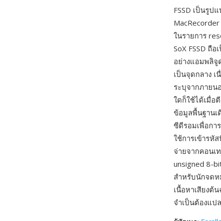
FSSD เป็นรูปแ
MacRecorder ข
ในรายการ reso
SoX FSSD ถือเป
อย่างแอมพลิจู
เป็นจุดกลาง เน
ระบุจากภายนอก
ใดก็ใช้ได้เมื่
ข้อมูลพื้นฐาน
ซีดีรอมเพื่อ
ใช้การเข้ารหั
จ่ายจากคอนเทนเ
unsigned 8-bi
สำหรับนักจดหม
เนื้อหาเสียงต้
จำเป็นต้องแปล