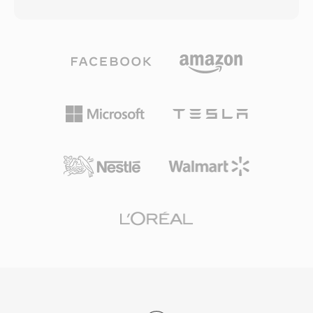
Speex ในคอนเทนเนอร์ Ogg ผสมผสานการปรับ
ต้นทศวรรษ 1990 ใช้การเข้ารหัสนี้อย่างมาก ข้อดี
แต่งเสียงพูดของโคเดกกับความสามารถในการสตรี
ของรูปแบบ FSSD ดิบคือความง่ายในการแยก
มของ Ogg รองรับอัตราสุ่มตัวอย่างสามระดับ —
วิเคราะห์ — ไม่มีค่าใช้จ่ายจากคอนเทนเนอร์ ข้อมูล
แบนด์แคบที่ 8 kHz แบนด์กว้างที่ 16 kHz และ
เสียงเริ่มต้นที่ไบต์ศูนย์และอ่านได้ด้วยเครื่องมือใด
อัลตราแบนด์กว้างที่ 32 kHz — พร้อมการเข้ารหัส
ก็ได้ที่ประมวลผล unsigned 8-bit PCM ความสำคัญ
บิตเรตแปรผันที่ปรับตัวแบบเรียลไทม์ตามความซับ
ทางประวัติศาสตร์ของรูปแบบยังมีความเกี่ยวข้องใน
ซ้อนของเสียงพูด ข้อดีที่โดดเด่นคือลักษณะที่ปลอด
ทางปฏิบัติสำหรับนักจดหมายเหตุดิจิทัล: การแปลง
สิทธิบัตรภายใต้สัญญาอนุญาต BSD ซึ่งให้นัก
การบันทึก FSSD เป็นคอนเทนเนอร์สมัยใหม่อย่าง
พัฒนาฝังไว้ในผลิตภัณฑ์ทั้งเชิงพาณิชย์และโอเพน
WAV รักษาเนื้อหาเสียงต้นฉบับได้โดยไม่สูญเสีย
ซอร์สได้อย่างอิสระ Speex ยังรวมการตัดเสียง
ข้อมูล เนื่องจากตัวอย่างดิบต้องการเพียงส่วนหัวเพิ่ม
สะท้อน การระงับเสียงรบกวน และการควบคุมอัตรา
เข้าไป ไม่จำเป็นต้องแปลงรหัสใด ๆ
ขยายอัตโนมัติ — ฟีเจอร์ที่โคเดกคู่แข่งมักมอบ
หมายให้ไลบรารีภายนอก แม้ว่าผู้สร้างจะแนะนำ
Opus อย่างเป็นทางการเป็นตัวสืบทอดตั้งแต่ปี 2012
แต่ Speex ยังคงถูกใช้งานในระบบ VoIP เดิม การ
บันทึกที่เก็บถาวร และอุปกรณ์ฝังตัวที่ตัวถอดรหัสที่