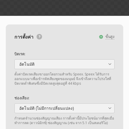
การตั้งค่า
ขั้นสูง
บิตเรต:
อัตโนมัติ
ตั้งค่าบิตเรตเสียงขาออกโดยรวมสำหรับ Speex. Speex ได้รับการ
ออกแบบมาเพื่อเข้ารหัสเสียงพูดของมนุษย์ จึงเข้าถึงความโปร่งใสที่
บิตเรตต่ำพิเศษซึ่งมีบิตเรตสูงสุดอยู่ที่ 44 kbps
ช่องเสียง:
อัตโนมัติ (ไม่มีการเปลี่ยนแปลง)
กำหนดจำนวนช่องสัญญาณเสียง การตั้งค่านี้มีประโยชน์มากที่สุดเมื่อ
ทำการลด (ดาวน์มิกซ์) ช่องสัญญาณ (เช่น จาก 5.1 เป็นสเตอริโอ)