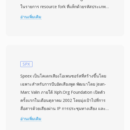
ในรายการ resource fork ที่แท็กด้วยรหัสประเภท
&#039;FSSD&#039; ในเครื่องมือประมวลผลเสียง
อ่านเพิ่มเติม
สมัยใหม่อย่าง SoX FSSD ถือเป็นชื่อเรียกอื่นของรูป
แบบ u8 (unsigned 8-bit) ดิบ — ไฟล์ที่ไม่มีส่วนหัว
บรรจุสตรีมตัวอย่างแอมพลิจูดขนาดไบต์เดียวแบบ
เรียบ โดยแต่ละค่าตั้งแต่ 0 ถึง 255 แสดงระดับเสียง
โดยมี 128 เป็นจุดกลาง เนื่องจากไม่มีส่วนหัว
พารามิเตอร์การเล่นอย่างอัตราสุ่มตัวอย่างและจำ
SPX
นวนแชนเนลต้องระบุจากภายนอก MacRecorder
Speex เป็นโคเดกเสียงโอเพนซอร์สที่สร้างขึ้นโดย
ดั้งเดิมมักบันทึกที่อัตราสูงสุด 22 kHz แบบโมโน แม้
เฉพาะสำหรับการบีบอัดเสียงพูด พัฒนาโดย Jean-
อัตราสุ่มตัวอย่างใดก็ใช้ได้เมื่อตีความข้อมูลดิบ
Marc Valin ภายใต้ Xiph.Org Foundation เปิดตัว
FSSD และรูปแบบบีบอัดคู่หู HCOM (ที่เพิ่มการบีบอัด
ครั้งแรกในเดือนตุลาคม 2002 โดยมุ่งเป้าไปที่การ
Huffman ให้กับข้อมูลพื้นฐานเดียวกัน) เป็นรูปแบบ
สื่อสารด้วยเสียงผ่าน IP การประชุมทางเสียง และ
เสียงมาตรฐานสำหรับมัลติมีเดีย Mac ยุคแรก:
ทุกสถานการณ์ที่ต้องส่งเสียงพูดอย่างมีประสิทธิภาพ
อ่านเพิ่มเติม
HyperCard stacks ซีดีรอมเพื่อการศึกษา และเสียง
ผ่านเครือข่าย ไฟล์ SPX บรรจุเสียงที่เข้ารหัสด้วย
แจ้งเตือนของระบบในช่วงปลายทศวรรษ 1980 ถึง