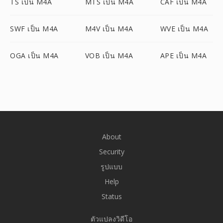
TS เป็น M4A
MTS เป็น M4A
CAF เป็น M4A
SWF เป็น M4A
M4V เป็น M4A
WVE เป็น M4A
OGA เป็น M4A
VOB เป็น M4A
APE เป็น M4A
About
Security
รูปแบบ
Help
Status
ตัวแปลงวิดีโอ