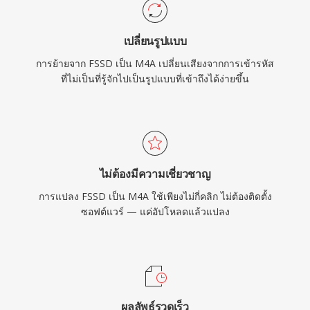
ยืดหยุ่นแบบสองโหมดที่ให้บริการทั้งเวิร์กโฟลว์แบบ
สูญเสียและไม่สูญเสียข้อมูล
เปลี่ยนรูปแบบ
การย้ายจาก FSSD เป็น M4A เปลี่ยนเสียงจากการเข้ารหัส
ที่ไม่เป็นที่รู้จักไปเป็นรูปแบบที่เข้าถึงได้ง่ายขึ้น
ไม่ต้องมีความเชี่ยวชาญ
การแปลง FSSD เป็น M4A ใช้เพียงไม่กี่คลิก ไม่ต้องติดตั้ง
ซอฟต์แวร์ — แค่อัปโหลดแล้วแปลง
ผลลัพธ์รวดเร็ว