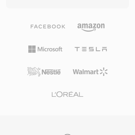
Coding, Low Complexity) แม้ว่า Apple Lossless
ต้นทศวรรษ 1990 ใช้การเข้ารหัสนี้อย่างมาก ข้อดี
(ALAC) ก็ใช้นามสกุลเดียวกัน ไฟล์ M4A ที่เข้ารหัส
ของรูปแบบ FSSD ดิบคือความง่ายในการแยก
ด้วย AAC ให้คุณภาพเสียงดีกว่า MP3 ที่บิตเรตเทียบ
วิเคราะห์ — ไม่มีค่าใช้จ่ายจากคอนเทนเนอร์ ข้อมูล
เท่า ด้วย spectral band replication ที่ปรับปรุงแล้ว
เสียงเริ่มต้นที่ไบต์ศูนย์และอ่านได้ด้วยเครื่องมือใด
temporal noise shaping และแบบจำลองจิตอะคู
ก็ได้ที่ประมวลผล unsigned 8-bit PCM ความสำคัญ
สติกที่ขัดเกลา รองรับอัตราสุ่มตัวอย่างสูงสุด 96
ทางประวัติศาสตร์ของรูปแบบยังมีความเกี่ยวข้องใน
kHz และความลึกบิตสูงสุด 24 บิต การผสานรวมกับ
ทางปฏิบัติสำหรับนักจดหมายเหตุดิจิทัล: การแปลง
ระบบนิเวศ Apple เป็นไปอย่างราบรื่น — iTunes,
การบันทึก FSSD เป็นคอนเทนเนอร์สมัยใหม่อย่าง
Apple Music, iPhone, iPad และ macOS รองรับ
WAV รักษาเนื้อหาเสียงต้นฉบับได้โดยไม่สูญเสีย
M4A ได้โดยตรง — ขณะที่การรองรับจากบุคคลที่
ข้อมูล เนื่องจากตัวอย่างดิบต้องการเพียงส่วนหัวเพิ่ม
สามครอบคลุม VLC, foobar2000, Android และ
เข้าไป ไม่จำเป็นต้องแปลงรหัสใด ๆ
ระบบข้อมูลบันเทิงในรถยนต์ส่วนใหญ่ ข้อดีสาม
ประการที่กำหนดรูปแบบนี้: ประสิทธิภาพการเข้า
รหัสที่เหนือกว่าตัวแปลงสัญญาณแบบสูญเสียข้อมูล
รุ่นเก่า เมตาดาต้าที่หลากหลายผ่านโครงสร้าง
MP4 atom (ภาพปก บท เนื้อเพลง) และความ