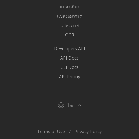
แปลงเสียง
แปลงเอกสาร
แปลงภาพ
OCR
Developers API
API Docs
CLI Docs
API Pricing
ไทย
Terms of Use
Privacy Policy