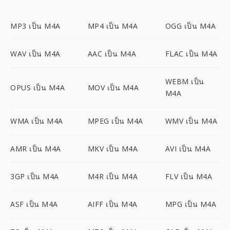
MP3 เป็น M4A
MP4 เป็น M4A
OGG เป็น M4A
WAV เป็น M4A
AAC เป็น M4A
FLAC เป็น M4A
WEBM เป็น
OPUS เป็น M4A
MOV เป็น M4A
M4A
WMA เป็น M4A
MPEG เป็น M4A
WMV เป็น M4A
AMR เป็น M4A
MKV เป็น M4A
AVI เป็น M4A
3GP เป็น M4A
M4R เป็น M4A
FLV เป็น M4A
ASF เป็น M4A
AIFF เป็น M4A
MPG เป็น M4A