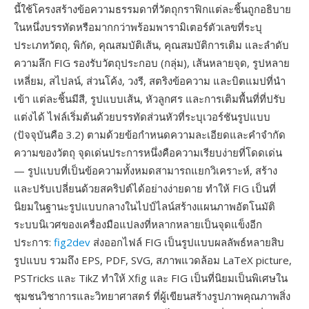
นี้ใช้โครงสร้างข้อความธรรมดาที่วัตถุกราฟิกแต่ละชิ้นถูกอธิบาย
ในหนึ่งบรรทัดหรือมากกว่าพร้อมพารามิเตอร์ตัวเลขที่ระบุ
ประเภทวัตถุ, พิกัด, คุณสมบัติเส้น, คุณสมบัติการเติม และลำดับ
ความลึก FIG รองรับวัตถุประกอบ (กลุ่ม), เส้นหลายจุด, รูปหลาย
เหลี่ยม, สไปลน์, ส่วนโค้ง, วงรี, สตริงข้อความ และบิตแมปที่นำ
เข้า แต่ละชิ้นมีสี, รูปแบบเส้น, หัวลูกศร และการเติมพื้นที่ที่ปรับ
แต่งได้ ไฟล์เริ่มต้นด้วยบรรทัดส่วนหัวที่ระบุเวอร์ชันรูปแบบ
(ปัจจุบันคือ 3.2) ตามด้วยข้อกำหนดความละเอียดและคำจำกัด
ความของวัตถุ จุดเด่นประการหนึ่งคือความเรียบง่ายที่โดดเด่น
— รูปแบบที่เป็นข้อความทั้งหมดสามารถแยกวิเคราะห์, สร้าง
และปรับเปลี่ยนด้วยสคริปต์ได้อย่างง่ายดาย ทำให้ FIG เป็นที่
นิยมในฐานะรูปแบบกลางในไปป์ไลน์สร้างแผนภาพอัตโนมัติ
ระบบนิเวศของเครื่องมือแปลงที่หลากหลายเป็นจุดแข็งอีก
ประการ:
fig2dev
ส่งออกไฟล์ FIG เป็นรูปแบบผลลัพธ์หลายสิบ
รูปแบบ รวมถึง EPS, PDF, SVG, สภาพแวดล้อม LaTeX picture,
PSTricks และ TikZ ทำให้ Xfig และ FIG เป็นที่นิยมเป็นพิเศษใน
ชุมชนวิชาการและวิทยาศาสตร์ ที่ผู้เขียนสร้างรูปภาพคุณภาพสิ่ง