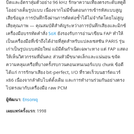
บิตและอัตราสุ่มตัวอย่าง 96 kHz รักษาความเที่ยงตรงระดับสตูดิ
โออย่างเต็มรูปแบบ เนื่องจากไม่มีขั้นตอนการเข้ารหัสแบบสูญ
เสียข้อมูล การบันทึกจึงผ่านการตัดต่อซ้ำได้ไม่จำกัดโดยไม่สูญ
เสียคุณภาพ — คุณสมบัติสำคัญระหว่างการบันทึกเสียงและมิกซ์
เครื่องมือบรรทัดคำสั่ง
SoX
ยังรองรับการอ่าน/เขียน FAP ทำให้
เป็นเครื่องมือที่เข้าถึงได้ง่ายที่สุดสำหรับแปลงเซสชัน PARIS รุ่น
เก่าเป็นรูปแบบสมัยใหม่ แม้มีต้นกำเนิดเฉพาะทาง แต่ FAP แสดง
ให้เห็นวิศวกรรมที่มั่นคง: ส่วนหัวมีขนาดเล็กและแน่นอน ขจัด
ความคลุมเครือที่บางครั้งรบกวนคอนเทนเนอร์แบบ chunk ข้อดี
ได้แก่ การรักษาเสียง bit-perfect, I/O ที่รวดเร็วบนฮาร์ดแวร์
x86 เนื่องจากลำดับไบต์ดั้งเดิม และการทำงานร่วมกันอย่างตรง
ไปตรงมากับเครื่องมือ raw PCM
ผู้พัฒนา
:
Ensoniq
เผยแพร่ครั้งแรก
: 1998