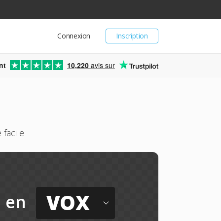
Connexion
Inscription
nt
10,220
avis sur
facile
VOX
en