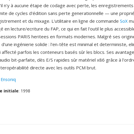
u'il n'y à aucune étape de codage avec perte, les enregistrements
mite de cycles d'édition sans perte generationnelle — une proprié
egistrement et du mixage. L'utilitaire en ligne de commande
SoX
mai
é en lecture/ecriture du FAP, ce qui en fait l'outil le plus accessib
 sessions PARIS heritees en formats modernes. Malgré ses origine
'une ingénierie solide : l'en-tête est minimal et deterministe, el
i affecté parfois les conteneurs basés sûr les blocs. Ses avantages
udio bit-parfaite, dès E/S rapides sûr matériel x86 grâce à l'ordr
interopérabilité directe avec les outils PCM brut.
:
Ensoniq
e initiale
: 1998