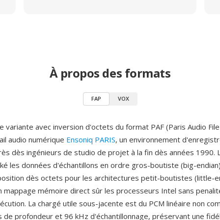
À propos des formats
FAP
VOX
 variante avec inversion d'octets du format PAF (Paris Audio File
ail audio numérique
Ensoniq PARIS
, un environnement d'enregist
rès dès ingénieurs de studio de projet à la fin dès années 1990. 
ké les données d'échantillons en ordre gros-boutiste (big-endian)
position dès octets pour les architectures petit-boutistes (little-e
 mappage mémoire direct sûr les processeurs Intel sans penalite
exécution. La chargé utile sous-jacente est du PCM linéaire non c
s de profondeur et 96 kHz d'échantillonnage, préservant une fidél