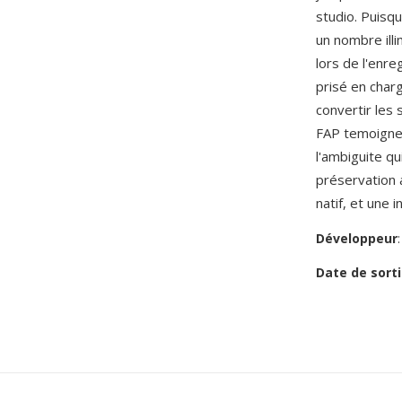
studio. Puisq
un nombre illi
lors de l'enr
prisé en charg
convertir les
FAP temoigne d
l'ambiguite qu
préservation a
natif, et une 
Développeur
Date de sorti