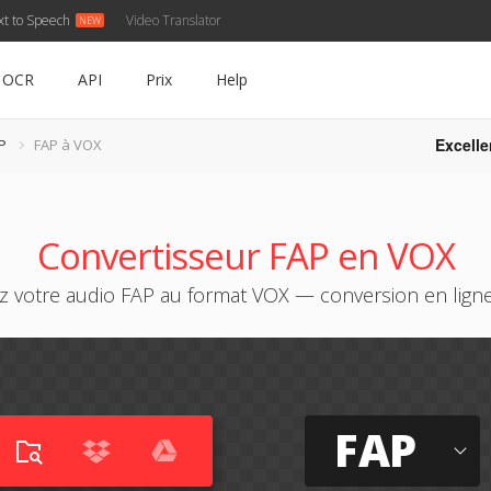
xt to Speech
Video Translator
OCR
API
Prix
Help
Excelle
P
FAP à VOX
Convertisseur FAP en VOX
z votre audio FAP au format VOX — conversion en ligne 
FAP