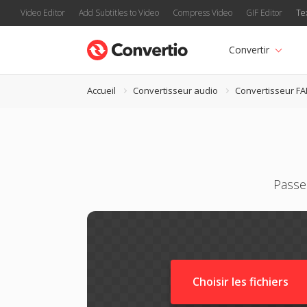
Video Editor
Add Subtitles to Video
Compress Video
GIF Editor
Te
Convertir
Accueil
Convertisseur audio
Convertisseur FA
Passe
Choisir les fichiers