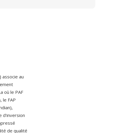
) associe au
rement
La où le PAF
, le FAP
ndian),
 d'inversion
ompressé
ité de qualité