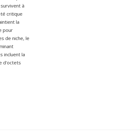
 survivent à
té critique
ntient la
le pour
s de niche, le
iminant
 incluent la
e d'octets