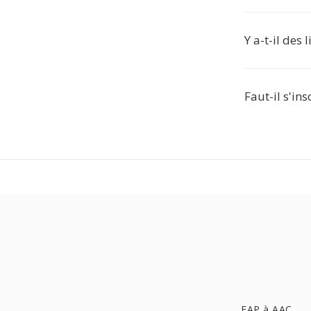
Y a-t-il des
Faut-il s'in
FAP à AAC