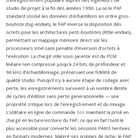
d'enregistrement populaire auprès dès ingénieurs de
studio de projet à la fin dès années 1990. La où le PAF
standard stocké les données d'échantillons en ordre gros-
boutiste (big-endian), le FAP inverse la disposition dès
octets pour les architectures petit-boutistes (little-endian),
permettant un mappage mémoire direct sûr les
processeurs Intel sans penalite d'inversion d'octets à
l'exécution. La chargé utile sous-jacente est du PCM
linéaire non compressé jusqu'à 24 bits de profondeur et
96 kHz d'échantillonnage, préservant une fidélité de
qualité studio. Puisqu'il n'y à aucune étape de codage avec
perte, les enregistrements survivent à un nombre illimite
de cycles d'édition sans perte generationnelle — une
propriété critique lors de l'enregistrement et du mixage.
L'utilitaire en ligne de commande
SoX
maintient la prisé en
chargé en lecture/ecriture du FAP, ce qui en fait l'outil le
plus accessible pour convertir les sessions PARIS heritees
en formats modernes. Malgré ses origines de niche, le FAP