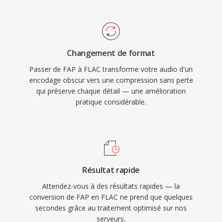
FLAC. Dès services de streaming comme Tidal
audio bit-parfaite, dès E/S rapides sûr matériel
et Amazon Music utilisent le FLAC pour leurs
x86 grâce à l&#039;ordre d&#039;octets natif,
offres sans perte, soulignant la confiance de
et une interopérabilité directe avec les outils
l&#039;industrie envers ce codec. Trois atouts
PCM brut.
Changement de format
majeurs rendent le FLAC incontournable.
Passer de FAP à FLAC transforme votre audio d'un
D&#039;abord, la restauration complète bit à
encodage obscur vers une compression sans perte
bit du signal original au décodage. Ensuite, les
qui préserve chaque détail — une amélioration
métadonnées intégrées via les commentaires
pratique considérable.
Vorbis et les pochettes d&#039;album gardent
les bibliothèques organisées sans fichiers
annexes. Enfin, la licence open-source signifie
aucun brevet ni redevance, supprimant les
frictions juridiques pour les développeurs et
Résultat rapide
fabricants de matériel.
Attendez-vous à des résultats rapides — la
conversion de FAP en FLAC ne prend que quelques
secondes grâce au traitement optimisé sur nos
serveurs.