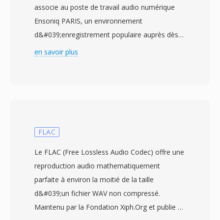
associe au poste de travail audio numérique
Ensoniq PARIS, un environnement
d&#039;enregistrement populaire auprès dès
ingénieurs de studio de projet à la fin dès
en savoir plus
années 1990. La où le PAF standard stocké les
données d&#039;échantillons en ordre gros-
boutiste (big-endian), le FAP inverse la
disposition dès octets pour les architectures
petit-boutistes (little-endian), permettant un
mappage mémoire direct sûr les processeurs
FLAC
Intel sans penalite d&#039;inversion
Le FLAC (Free Lossless Audio Codec) offre une
d&#039;octets à l&#039;exécution. La chargé
reproduction audio mathematiquement
utile sous-jacente est du PCM linéaire non
parfaite à environ la moitié de la taille
compressé jusqu&#039;à 24 bits de
d&#039;un fichier WAV non compressé.
profondeur et 96 kHz d&#039;échantillonnage,
Maintenu par la Fondation Xiph.Org et publie en
préservant une fidélité de qualité studio.