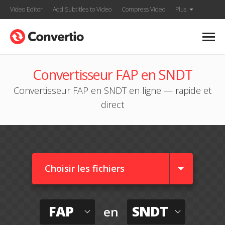
Video Editor
Add Subtitles to Video
Compress Video
Plus
Convertisseur FAP en SNDT
Convertisseur FAP en SNDT en ligne — rapide et
direct
Choisir les fichiers
FAP
SNDT
en