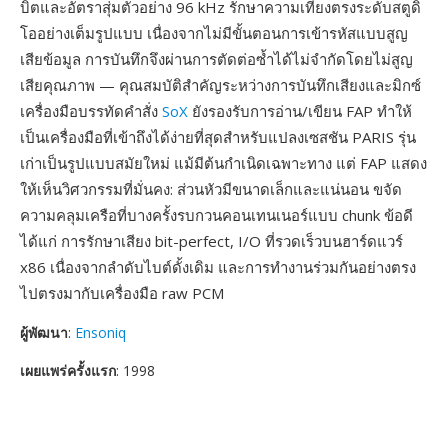
บิตและอัตราสุ่มตัวอย่าง 96 kHz รักษาความเที่ยงตรงระดับสตูดิ
โออย่างเต็มรูปแบบ เนื่องจากไม่มีขั้นตอนการเข้ารหัสแบบสูญ
เสียข้อมูล การบันทึกจึงผ่านการตัดต่อซ้ำได้ไม่จำกัดโดยไม่สูญ
เสียคุณภาพ — คุณสมบัติสำคัญระหว่างการบันทึกเสียงและมิกซ์
เครื่องมือบรรทัดคำสั่ง
SoX
ยังรองรับการอ่าน/เขียน FAP ทำให้
เป็นเครื่องมือที่เข้าถึงได้ง่ายที่สุดสำหรับแปลงเซสชัน PARIS รุ่น
เก่าเป็นรูปแบบสมัยใหม่ แม้มีต้นกำเนิดเฉพาะทาง แต่ FAP แสดง
ให้เห็นวิศวกรรมที่มั่นคง: ส่วนหัวมีขนาดเล็กและแน่นอน ขจัด
ความคลุมเครือที่บางครั้งรบกวนคอนเทนเนอร์แบบ chunk ข้อดี
ได้แก่ การรักษาเสียง bit-perfect, I/O ที่รวดเร็วบนฮาร์ดแวร์
x86 เนื่องจากลำดับไบต์ดั้งเดิม และการทำงานร่วมกันอย่างตรง
ไปตรงมากับเครื่องมือ raw PCM
ผู้พัฒนา
:
Ensoniq
เผยแพร่ครั้งแรก
: 1998