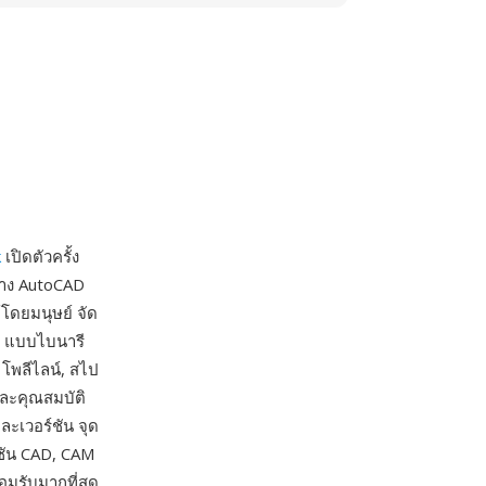
k
เปิดตัวครั้ง
่าง AutoCAD
้โดยมนุษย์ จัด
F แบบไบนารี
 โพลีไลน์, สไป
ดและคุณสมบัติ
ละเวอร์ชัน จุด
คชัน CAD, CAM
มรับมากที่สุด