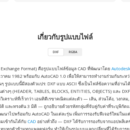
เกี่ยวกับรูปแบบไฟล์
DXF
RGBA
Exchange Format) คือรูปแบบไฟล์ข้อมูล CAD ที่พัฒนาโดย
Autodes
วาคม 1982 พร้อมกับ AutoCAD 1.0 เพื่อให้สามารถทำงานร่วมกันระหว
ๆ รูปแบบนี้มีสองตัวแปร: DXF แบบ ASCII ซึ่งเป็นไฟล์ข้อความที่อ่านได
่วนต่างๆ (HEADER, TABLES, BLOCKS, ENTITIES, OBJECTS) และ DX
เคราะห์ที่เร็วกว่า เอนทิตีเรขาคณิตแต่ละตัว — เส้น, ส่วนโค้ง, วงกลม,
ิติ และทรงตัน 3 มิติ — ถูกอธิบายด้วยรหัสกลุ่มที่จับคู่กับค่าที่ระบุพิกั
ัฒนาไปพร้อมกับ AutoCAD ในแต่ละรุ่น เพิ่มการรองรับฟีเจอร์ใหม่ในแต่
มเข้ากันได้กับ
CAD
อย่างทั่วถึง — DXF ได้รับการรองรับจากแอปพลิเ
บทุกตัวข้ามทุกแพลตฟอร์ม ทำให้เป็นรูปแบบแลกเปลี่ยนที่ได้รับการยอ