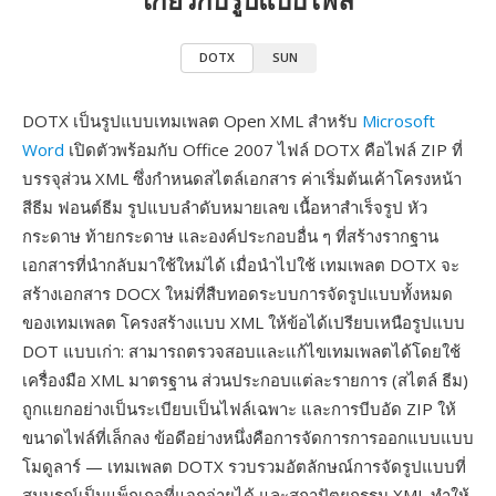
DOTX
SUN
DOTX เป็นรูปแบบเทมเพลต Open XML สำหรับ
Microsoft
Word
เปิดตัวพร้อมกับ Office 2007 ไฟล์ DOTX คือไฟล์ ZIP ที่
บรรจุส่วน XML ซึ่งกำหนดสไตล์เอกสาร ค่าเริ่มต้นเค้าโครงหน้า
สีธีม ฟอนต์ธีม รูปแบบลำดับหมายเลข เนื้อหาสำเร็จรูป หัว
กระดาษ ท้ายกระดาษ และองค์ประกอบอื่น ๆ ที่สร้างรากฐาน
เอกสารที่นำกลับมาใช้ใหม่ได้ เมื่อนำไปใช้ เทมเพลต DOTX จะ
สร้างเอกสาร DOCX ใหม่ที่สืบทอดระบบการจัดรูปแบบทั้งหมด
ของเทมเพลต โครงสร้างแบบ XML ให้ข้อได้เปรียบเหนือรูปแบบ
DOT แบบเก่า: สามารถตรวจสอบและแก้ไขเทมเพลตได้โดยใช้
เครื่องมือ XML มาตรฐาน ส่วนประกอบแต่ละรายการ (สไตล์ ธีม)
ถูกแยกอย่างเป็นระเบียบเป็นไฟล์เฉพาะ และการบีบอัด ZIP ให้
ขนาดไฟล์ที่เล็กลง ข้อดีอย่างหนึ่งคือการจัดการการออกแบบแบบ
โมดูลาร์ — เทมเพลต DOTX รวบรวมอัตลักษณ์การจัดรูปแบบที่
สมบูรณ์เป็นแพ็กเกจที่แจกจ่ายได้ และสถาปัตยกรรม XML ทำให้