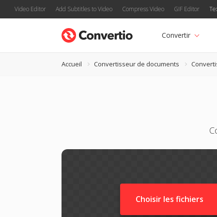
Video Editor
Add Subtitles to Video
Compress Video
GIF Editor
Te
Convertir
Accueil
Convertisseur de documents
Convert
C
Choisir les fichiers