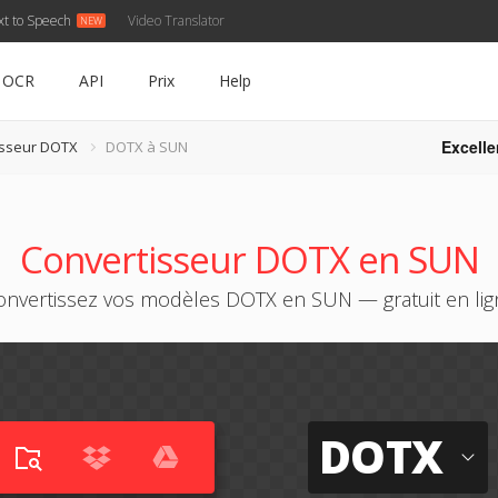
xt to Speech
Video Translator
OCR
API
Prix
Help
Excelle
isseur DOTX
DOTX à SUN
Convertisseur DOTX en SUN
onvertissez vos modèles DOTX en SUN — gratuit en lig
DOTX