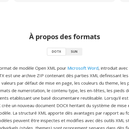
À propos des formats
DOTX
SUN
format de modèle Open XML pour
Microsoft Word
, introduit avec
TX est une archive ZIP contenant dès parties XML definissant les
 valeurs par défaut de mise en page, les couleurs du theme, les 
rmats de numerotation, le contenu type, les en-têtes, les pieds 
nts etablissant une basé documentaire reutilisable. Lorsqu'il est
crée un nouveau document DOCX heritant du système de mise 
odèle. La structuré XML apporte dès avantages par rapport au 
modèles peuvent être inspectes et modifies avec dès outils XML s
dividuels (styles, themes) sont proprement separes dans dès fic