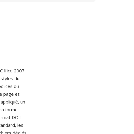
 Office 2007.
 styles du
polices du
de page et
 appliqué, un
en forme
format DOT
tandard, les
hiers dédiés,