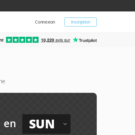
Connexion
Inscription
nt
10,220
avis sur
ne
SUN
en