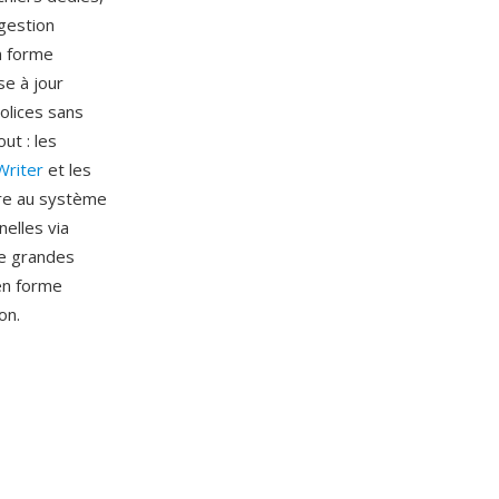
 gestion
n forme
se à jour
olices sans
ut : les
Writer
et les
gre au système
elles via
de grandes
en forme
on.