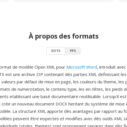
À propos des formats
DOTX
PPS
format de modèle Open XML pour
Microsoft Word
, introduit avec
TX est une archive ZIP contenant dès parties XML definissant les
 valeurs par défaut de mise en page, les couleurs du theme, les 
rmats de numerotation, le contenu type, les en-têtes, les pieds 
nts etablissant une basé documentaire reutilisable. Lorsqu'il est
crée un nouveau document DOCX heritant du système de mise 
odèle. La structuré XML apporte dès avantages par rapport au 
modèles peuvent être inspectes et modifies avec dès outils XML s
dividuels (styles, themes) sont proprement separes dans dès fic