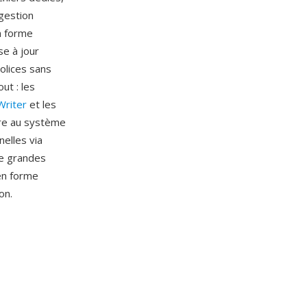
 gestion
n forme
se à jour
olices sans
ut : les
Writer
et les
gre au système
elles via
de grandes
en forme
on.