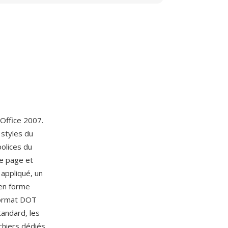
 Office 2007.
 styles du
polices du
de page et
 appliqué, un
en forme
format DOT
tandard, les
hiers dédiés,