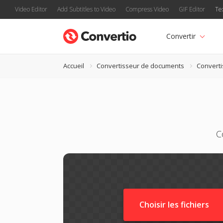
Video Editor
Add Subtitles to Video
Compress Video
GIF Editor
Te
Convertir
Accueil
Convertisseur de documents
Convert
C
Choisir les fichiers