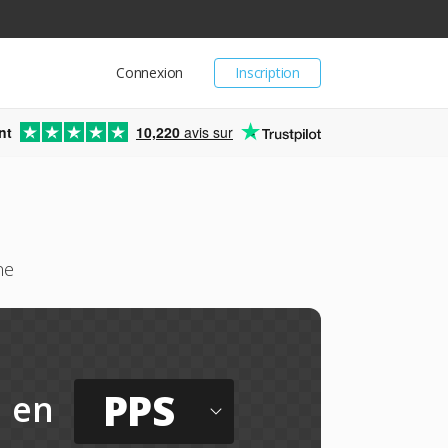
Connexion
Inscription
nt
10,220
avis sur
ne
PPS
en