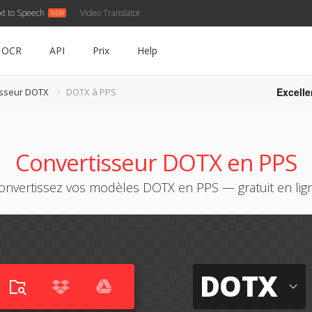
xt to Speech
Video Translator
OCR
API
Prix
Help
Excelle
isseur DOTX
DOTX à PPS
Convertisseur DOTX en PPS
onvertissez vos modèles DOTX en PPS — gratuit en lig
DOTX